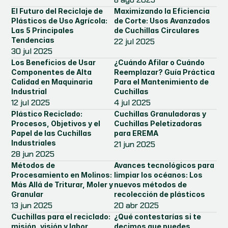
El Futuro del Reciclaje de 
Maximizando la Eficiencia 
Plásticos de Uso Agrícola: 
de Corte: Usos Avanzados 
Las 5 Principales 
de Cuchillas Circulares
Tendencias
22 jul 2025
30 jul 2025
Los Beneficios de Usar 
¿Cuándo Afilar o Cuándo 
Componentes de Alta 
Reemplazar? Guía Práctica 
Calidad en Maquinaria 
Para el Mantenimiento de 
Industrial
Cuchillas
12 jul 2025
4 jul 2025
Plástico Reciclado: 
Cuchillas Granuladoras y 
Procesos, Objetivos y el 
Cuchillas Peletizadoras 
Papel de las Cuchillas 
para EREMA
Industriales
21 jun 2025
28 jun 2025
Métodos de 
Avances tecnológicos para 
Procesamiento en Molinos: 
limpiar los océanos: Los 
Más Allá de Triturar, Moler y 
nuevos métodos de 
Granular
recolección de plásticos
13 jun 2025
20 abr 2025
Cuchillas para el reciclado: 
¿Qué contestarías si te 
misión, visión y labor
decimos que puedes 