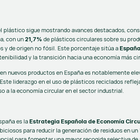
del plástico sigue mostrando avances destacados, co
a, con un 
 de plásticos circulares sobre su prod
21,7%
s y de origen no fósil. Este porcentaje sitúa a 
España
enibilidad y la transición hacia una economía más cir
s en nuevos productos en España es notablemente elev
 Este liderazgo en el uso de plásticos reciclados refleja
so a la economía circular en el sector industrial.
r
spaña es la 
Estrategia Española de Economía Circu
iciosos para reducir la generación de residuos en un
ncial para fomentar una mayor recogida selectiva de re