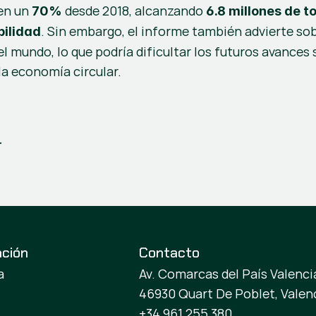
en un 
 desde 2018, alcanzando 
70%
6.8 millones de 
. Sin embargo, el informe también advierte sob
bilidad
 mundo, lo que podría dificultar los futuros avances 
la economía circular.
.
ación
Contacto
a
Av. Comarcas del País Valencia
46930 Quart De Poblet, Valen
+34 961 255 380