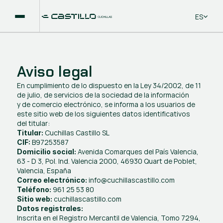
Select La
ES
Aviso legal
En cumplimiento de lo dispuesto en la Ley 34/2002, de 11 
de julio, de servicios de la sociedad de la información
y de comercio electrónico, se informa a los usuarios de 
este sitio web de los siguientes datos identificativos
del titular:
 Cuchillas Castillo SL
Titular:
 B97253587
CIF:
 Avenida Comarques del País Valencia, 
Domicilio social:
63 - D 3, Pol. Ind. Valencia 2000, 46930 Quart de Poblet, 
Valencia, España
 info@cuchillascastillo.com
Correo electrónico:
 961 25 53 80
Teléfono:
 cuchillascastillo.com
Sitio web:
Datos registrales:
Inscrita en el Registro Mercantil de Valencia, Tomo 7294, 