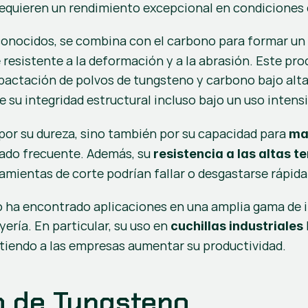
 requieren un rendimiento excepcional en condiciones 
conocidos, se combina con el carbono para formar un 
pactación de polvos de tungsteno y carbono bajo altas
e su integridad estructural incluso bajo un uso intens
por su dureza, sino también por su capacidad para 
man
ilado frecuente. Además, su 
resistencia a las altas t
amientas de corte podrían fallar o desgastarse rápid
no ha encontrado aplicaciones en una amplia gama de in
ería. En particular, su uso en 
cuchillas industriales
itiendo a las empresas aumentar su productividad.
o de Tungsteno