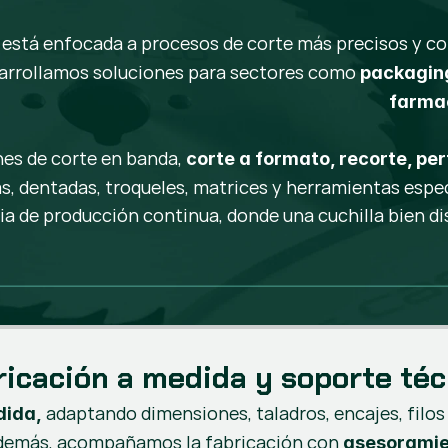
está enfocada a procesos de corte más precisos y cont
sarrollamos soluciones para sectores como
packaging
farmac
nes de corte en banda,
corte a formato, recorte, pe
as, dentadas, troqueles, matrices y herramientas espec
a de producción continua, donde una cuchilla bien dis
ricación a medida y soporte téc
adaptando dimensiones, taladros, encajes, filos
dida,
Además, acompañamos la fabricación con
asesoramie