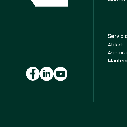
Servici
Afilado
Asesor
Manteni