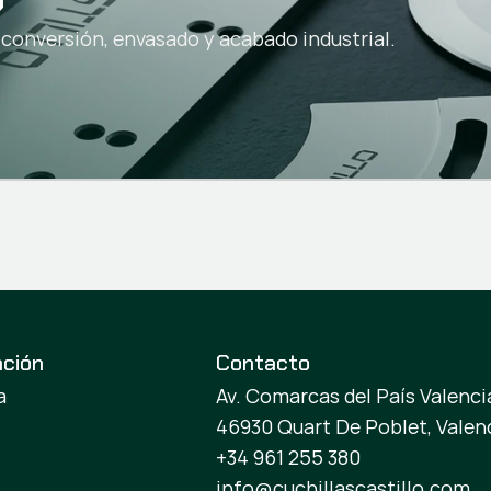
 conversión, envasado y acabado industrial.
ación
Contacto
a
Av. Comarcas del País Valencia
46930 Quart De Poblet, Valen
+34 961 255 380
info@cuchillascastillo.com