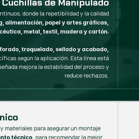
Cuchillas de Manipulado
inuos, donde la repetibilidad y la calidad
, alimentación, papel y artes gráficas,
éutica, metal, textil, madera y cartón.
rforado, troquelado, sellado y acabado,
íficas según la aplicación. Esta línea está
eñada mejora la estabilidad del proceso y
reduce rechazos.
nico
 y materiales para asegurar un montaje
para recomendar la mejor
nto técnico,