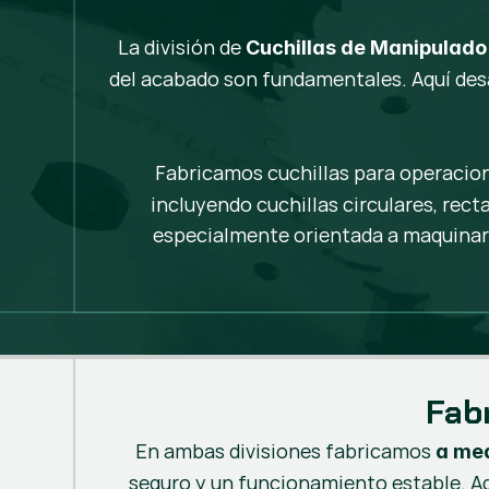
La división de
Cuchillas de Manipulado
del acabado son fundamentales. Aquí de
Fabricamos cuchillas para operacio
incluyendo cuchillas circulares, rect
especialmente orientada a maquinari
Fab
En ambas divisiones fabricamos
a me
seguro y un funcionamiento estable. 