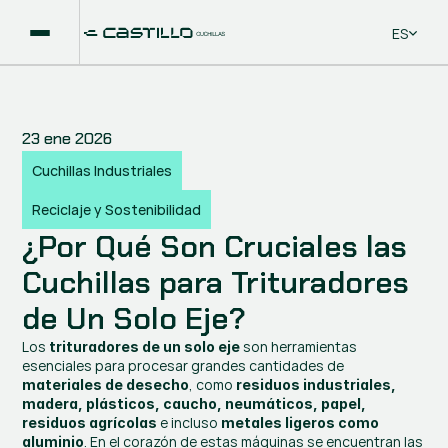
Select La
ES
23 ene 2026
Cuchillas Industriales
Reciclaje y Sostenibilidad
¿Por Qué Son Cruciales las 
Cuchillas para Trituradores 
de Un Solo Eje?
Los 
 son herramientas 
trituradores de un solo eje
esenciales para procesar grandes cantidades de 
, como 
materiales de desecho
residuos industriales, 
madera, plásticos, caucho, neumáticos, papel, 
 e incluso 
residuos agrícolas
metales ligeros como 
. En el corazón de estas máquinas se encuentran las 
aluminio