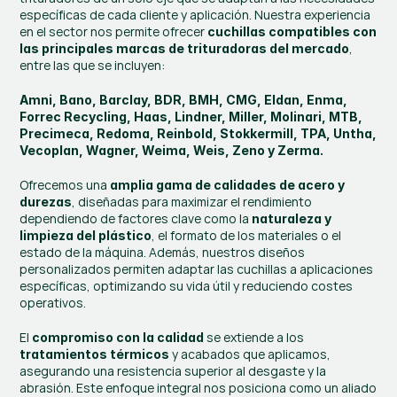
específicas de cada cliente y aplicación. Nuestra experiencia 
en el sector nos permite ofrecer 
cuchillas compatibles con 
, 
las principales marcas de trituradoras del mercado
entre las que se incluyen:
Amni, Bano, Barclay, BDR, BMH, CMG, Eldan, Enma, 
Forrec Recycling, Haas, Lindner, Miller, Molinari, MTB, 
Precimeca, Redoma, Reinbold, Stokkermill, TPA, Untha, 
Vecoplan, Wagner, Weima, Weis, Zeno y Zerma.
Ofrecemos una 
amplia gama de calidades de acero y 
, diseñadas para maximizar el rendimiento 
durezas
dependiendo de factores clave como la 
naturaleza y 
, el formato de los materiales o el 
limpieza del plástico
estado de la máquina. Además, nuestros diseños 
personalizados permiten adaptar las cuchillas a aplicaciones 
específicas, optimizando su vida útil y reduciendo costes 
operativos.
El 
 se extiende a los 
compromiso con la calidad
 y acabados que aplicamos, 
tratamientos térmicos
asegurando una resistencia superior al desgaste y la 
abrasión. Este enfoque integral nos posiciona como un aliado 