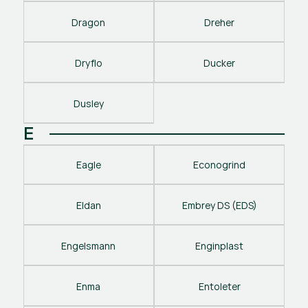
Dragon
Dreher
Dryflo
Ducker
Dusley
E
Eagle
Econogrind
Eldan
Embrey DS (EDS)
Engelsmann
Enginplast
Enma
Entoleter