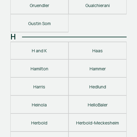
Gruendler
Gualchierani
Gustin Som
H
H and K
Haas
Hamilton
Hammer
Harris
Hedlund
Heinola
HelloBaler
Herbold
Herbold-Meckesheim