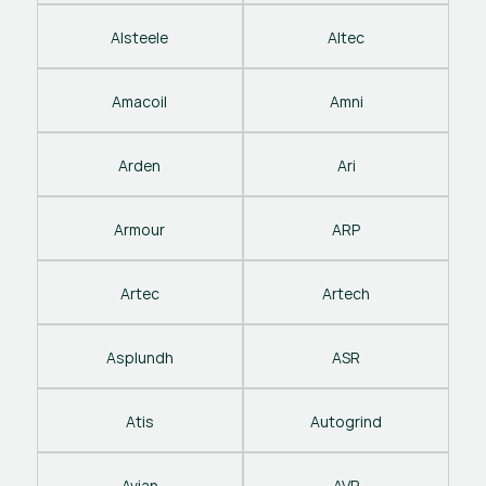
Alsteele
Altec
Amacoil
Amni
Arden
Ari
Armour
ARP
Artec
Artech
Asplundh
ASR
Atis
Autogrind
Avian
AVP