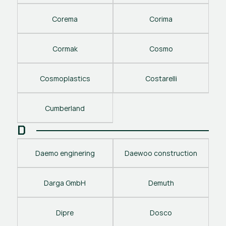
Corema
Corima
Cormak
Cosmo
Cosmoplastics
Costarelli
Cumberland
D
Daemo enginering
Daewoo construction
Darga GmbH
Demuth
Dipre
Dosco