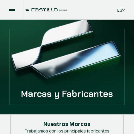
Select La
ES
Marcas y Fabricantes
Nuestras Marcas
Trabajamos con los principales fabricantes