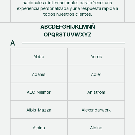
nacionales e internacionales para ofrecer una
experiencia personalizada y una respuesta rápida a
todos nuestros clientes.
A
B
C
D
E
F
G
H
I
J
K
L
M
N
Ñ
O
P
Q
R
S
T
U
V
W
X
Y
Z
A
Abbe
Acros
Adams
Adler
AEC-Nelmor
Ahlstrom
Albis-Mazza
Alexendarwerk
Alpina
Alpine