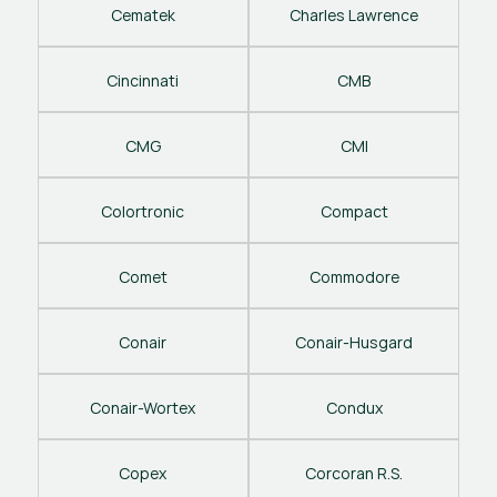
Cematek
Charles Lawrence
Cincinnati
CMB
CMG
CMI
Colortronic
Compact
Comet
Commodore
Conair
Conair-Husgard
Conair-Wortex
Condux
Copex
Corcoran R.S.