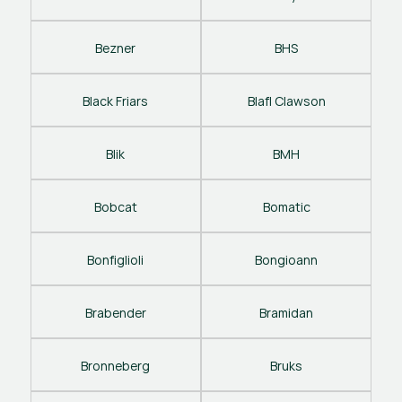
Bezner
BHS
Black Friars
Blafl Clawson
Blik
BMH
Bobcat
Bomatic
Bonfiglioli
Bongioann
Brabender
Bramidan
Bronneberg
Bruks