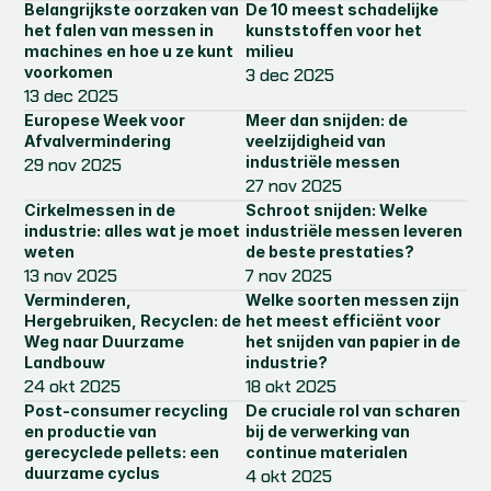
Belangrijkste oorzaken van 
De 10 meest schadelijke 
het falen van messen in 
kunststoffen voor het 
machines en hoe u ze kunt 
milieu
voorkomen
3 dec 2025
13 dec 2025
Europese Week voor 
Meer dan snijden: de 
Afvalvermindering
veelzijdigheid van 
industriële messen
29 nov 2025
27 nov 2025
Cirkelmessen in de 
Schroot snijden: Welke 
industrie: alles wat je moet 
industriële messen leveren 
weten
de beste prestaties?
13 nov 2025
7 nov 2025
Verminderen, 
Welke soorten messen zijn 
Hergebruiken, Recyclen: de 
het meest efficiënt voor 
Weg naar Duurzame 
het snijden van papier in de 
Landbouw
industrie?
24 okt 2025
18 okt 2025
Post-consumer recycling 
De cruciale rol van scharen 
en productie van 
bij de verwerking van 
gerecyclede pellets: een 
continue materialen
duurzame cyclus
4 okt 2025