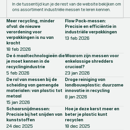
In de tussentijd kun je de rest van de website bekijken om
ons assortiment industriële messen te leren kennen.
Meer recycling, minder 
Flow Pack-messen: 
afval: de nieuwe 
Precisie en efficiëntie in 
verordening voor 
industriële verpakkingen
verpakkingen is nu van 
13 feb 2026
kracht
18 feb 2026
De 6 maaltechnologieën die 
Waarom zijn messen voor 
je moet kennen in de 
enkelassige shredders 
recyclingindustrie
cruciaal?
5 feb 2026
23 jan 2026
De rol van messen bij de 
Droge reiniging van 
scheiding van gemengde 
landbouwplastic: duurzame 
materialen: van plastic tot 
innovatie in recycling
metaal
8 jan 2026
15 jan 2026
Schaarsnijdmessen: 
Hoe je deze kerst meer en 
Precisie bij het snijden van 
beter je plastic kunt 
kunststoffen
recyclen
24 dec 2025
18 dec 2025