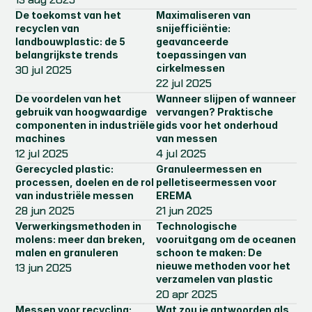
De toekomst van het 
Maximaliseren van 
recyclen van 
snijefficiëntie: 
landbouwplastic: de 5 
geavanceerde 
belangrijkste trends
toepassingen van 
cirkelmessen
30 jul 2025
22 jul 2025
De voordelen van het 
Wanneer slijpen of wanneer 
gebruik van hoogwaardige 
vervangen? Praktische 
componenten in industriële 
gids voor het onderhoud 
machines
van messen
12 jul 2025
4 jul 2025
Gerecycled plastic: 
Granuleermessen en 
processen, doelen en de rol 
pelletiseermessen voor 
van industriële messen
EREMA
28 jun 2025
21 jun 2025
Verwerkingsmethoden in 
Technologische 
molens: meer dan breken, 
vooruitgang om de oceanen 
malen en granuleren
schoon te maken: De 
nieuwe methoden voor het 
13 jun 2025
verzamelen van plastic
20 apr 2025
Messen voor recycling: 
Wat zou je antwoorden als 