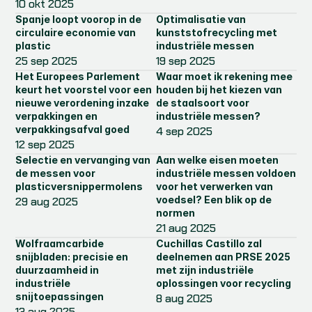
10 okt 2025
Spanje loopt voorop in de 
Optimalisatie van 
circulaire economie van 
kunststofrecycling met 
plastic
industriële messen
25 sep 2025
19 sep 2025
Het Europees Parlement 
Waar moet ik rekening mee 
keurt het voorstel voor een 
houden bij het kiezen van 
nieuwe verordening inzake 
de staalsoort voor 
verpakkingen en 
industriële messen?
verpakkingsafval goed
4 sep 2025
12 sep 2025
Selectie en vervanging van 
Aan welke eisen moeten 
de messen voor 
industriële messen voldoen 
plasticversnippermolens
voor het verwerken van 
voedsel? Een blik op de 
29 aug 2025
normen
21 aug 2025
Wolfraamcarbide 
Cuchillas Castillo zal 
snijbladen: precisie en 
deelnemen aan PRSE 2025 
duurzaamheid in 
met zijn industriële 
industriële 
oplossingen voor recycling
snijtoepassingen
8 aug 2025
13 aug 2025