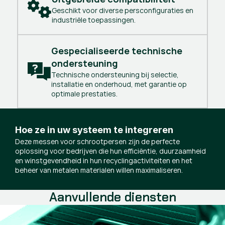
Geschikt voor diverse persconfiguraties en
industriële toepassingen.
Gespecialiseerde technische 
ondersteuning
Technische ondersteuning bij selectie,
installatie en onderhoud, met garantie op
optimale prestaties.
Hoe ze in uw systeem te integreren
Deze messen voor schrootpersen zijn de perfecte
oplossing voor bedrijven die hun efficiëntie, duurzaamheid
en winstgevendheid in hun recyclingactiviteiten en het
beheer van metalen materialen willen maximaliseren.
Aanvullende diensten