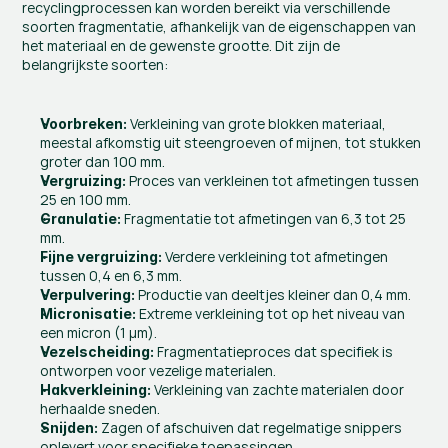
recyclingprocessen kan worden bereikt via verschillende 
soorten fragmentatie, afhankelijk van de eigenschappen van 
het materiaal en de gewenste grootte. Dit zijn de 
belangrijkste soorten:
 Verkleining van grote blokken materiaal, 
Voorbreken:
meestal afkomstig uit steengroeven of mijnen, tot stukken 
groter dan 100 mm.
 Proces van verkleinen tot afmetingen tussen 
Vergruizing:
25 en 100 mm.
 Fragmentatie tot afmetingen van 6,3 tot 25 
Granulatie:
mm.
 Verdere verkleining tot afmetingen 
Fijne vergruizing:
tussen 0,4 en 6,3 mm.
 Productie van deeltjes kleiner dan 0,4 mm.
Verpulvering:
 Extreme verkleining tot op het niveau van 
Micronisatie:
een micron (1 µm).
 Fragmentatieproces dat specifiek is 
Vezelscheiding:
ontworpen voor vezelige materialen.
 Verkleining van zachte materialen door 
Hakverkleining:
herhaalde sneden.
 Zagen of afschuiven dat regelmatige snippers 
Snijden:
oplevert voor specifieke toepassingen.