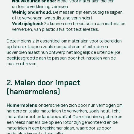
 Ideaal voor materialen die een 
Nauwkeurige snede:
uniforme verkleining vereisen.
 De messen zijn eenvoudig te slijpen 
Weinig onderhoud:
of te vervangen, wat stilstand vermindert.
 Ze kunnen een breed scala aan materialen 
Veelzijdigheid:
verwerken, van plastic afval tot textielvezels.
Deze molens zijn essentieel om materialen voor te bereiden 
op latere stappen zoals compacteren of extruderen. 
Bovendien maakt hun ontwerp het mogelijk de uiteindelijke 
deeltjesgrootte aan te passen door het instellen van de 
mazen of zeven.
2. Malen door impact 
(hamermolens)
 onderscheiden zich door hun vermogen om 
Hamermolens
hardere en taaier materialen te verwerken, zoals hout, licht 
metaalschroot en landbouwafval. Deze machines gebruiken 
een reeks hamers die op een rotor zijn gemonteerd en de 
materialen in een breekkamer slaan, waardoor ze door 
herhaalde impact uiteenvallen.