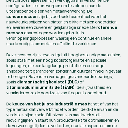
De schrootsnijmessen zijn verkrijgbaar in verschillende 
configuraties, elk ontworpen om te voldoen aan de 
uiteenlopende eisen van metaalverwerking. De 
 zijn bijvoorbeeld essentieel voor het 
schaarmessen
nauwkeurig snijden van platen en dikke metalen onderdelen, 
en leveren een zuivere en gelijkmatige snede. De 
roterende 
 daarentegen worden gebruikt in 
messen
versnipperingsprocessen waarbij een continue en snelle 
snede nodig is om metalen efficiënt te verkleinen.
Deze messen zijn vervaardigd uit hoogbestendige materialen, 
zoals staal met een hoog koolstofgehalte en speciale 
legeringen, die een langdurige prestatie en een hoge 
snijcapaciteit garanderen zonder hun duurzaamheid in gevaar 
te brengen. Bovendien verhogen geavanceerde coatings, 
zoals 
 of 
diamantachtig koolstof (DLC)
, de slijtvastheid en 
titaniumaluminiumnitride (TiAlN)
verminderen ze de noodzaak van frequent onderhoud.
De 
 hangt af van het 
keuze van het juiste industriële mes
type metaal dat verwerkt moet worden, de dikte ervan en de 
vereiste snijsnelheid. Dit niveau van maatwerk stelt 
recyclinglijnen in staat hun productiviteit te optimaliseren en 
de verwerkingstijden te verkorten, cruciale aspecten om de 