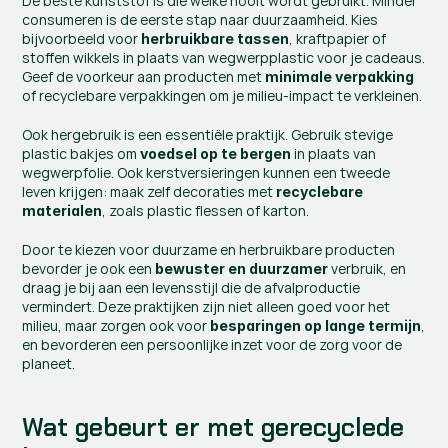
De beste kunststof is die welke nooit wordt gebruikt. Minder 
consumeren is de eerste stap naar duurzaamheid. Kies 
bijvoorbeeld voor 
, kraftpapier of 
herbruikbare tassen
stoffen wikkels in plaats van wegwerpplastic voor je cadeaus. 
Geef de voorkeur aan producten met 
minimale verpakking
of recyclebare verpakkingen om je milieu-impact te verkleinen.
Ook hergebruik is een essentiële praktijk. Gebruik stevige 
plastic bakjes om 
 in plaats van 
voedsel op te bergen
wegwerpfolie. Ook kerstversieringen kunnen een tweede 
leven krijgen: maak zelf decoraties met 
recyclebare 
, zoals plastic flessen of karton.
materialen
Door te kiezen voor duurzame en herbruikbare producten 
bevorder je ook een 
 verbruik, en 
bewuster en duurzamer
draag je bij aan een levensstijl die de afvalproductie 
vermindert. Deze praktijken zijn niet alleen goed voor het 
milieu, maar zorgen ook voor 
, 
besparingen op lange termijn
en bevorderen een persoonlijke inzet voor de zorg voor de 
planeet.
Wat gebeurt er met gerecyclede 