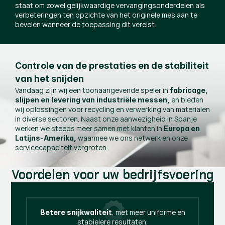
staat om zowel gelijkwaardige vervangingsonderdelen als
verbeteringen ten opzichte van het originele mes aan te
bevelen wanneer de toepassing dit vereist.
Controle van de prestaties en de stabiliteit
van het snijden
Vandaag zijn wij een toonaangevende speler in
fabricage,
en bieden
slijpen en levering van industriële messen,
wij oplossingen voor recycling en verwerking van materialen
in diverse sectoren. Naast onze aanwezigheid in Spanje
werken we steeds meer samen met klanten in
Europa en
waarmee we ons netwerk en onze
Latijns-Amerika,
servicecapaciteit vergroten.
Voordelen voor uw bedrijfsvoering
, met meer uniforme en
Betere snijkwaliteit
stabielere resultaten.