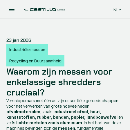
Select La
NL
23 jan 2026
Industriële messen
Recycling en Duurzaamheid
Waarom zijn messen voor 
enkelassige shredders 
cruciaal?
Versnipperaars met één as zijn essentiële gereedschappen 
voor het verwerken van grote hoeveelheden 
, zoals 
afvalmaterialen
industrieel afval, hout, 
 en 
kunststoffen, rubber, banden, papier, landbouwafval
zelfs 
. In het hart van deze 
lichte metalen zoals aluminium
machines bevinden zich de 
, fundamentele 
messen