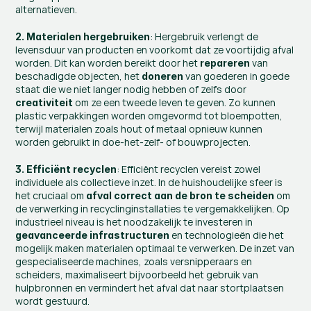
alternatieven.
: Hergebruik verlengt de 
2. Materialen hergebruiken
levensduur van producten en voorkomt dat ze voortijdig afval 
worden. Dit kan worden bereikt door het 
 van 
repareren
beschadigde objecten, het 
 van goederen in goede 
doneren
staat die we niet langer nodig hebben of zelfs door 
 om ze een tweede leven te geven. Zo kunnen 
creativiteit
plastic verpakkingen worden omgevormd tot bloempotten, 
terwijl materialen zoals hout of metaal opnieuw kunnen 
worden gebruikt in doe-het-zelf- of bouwprojecten.
: Efficiënt recyclen vereist zowel 
3. Efficiënt recyclen
individuele als collectieve inzet. In de huishoudelijke sfeer is 
het cruciaal om 
 om 
afval correct aan de bron te scheiden
de verwerking in recyclinginstallaties te vergemakkelijken. Op 
industrieel niveau is het noodzakelijk te investeren in 
 en technologieën die het 
geavanceerde infrastructuren
mogelijk maken materialen optimaal te verwerken. De inzet van 
gespecialiseerde machines, zoals versnipperaars en 
scheiders, maximaliseert bijvoorbeeld het gebruik van 
hulpbronnen en vermindert het afval dat naar stortplaatsen 
wordt gestuurd.