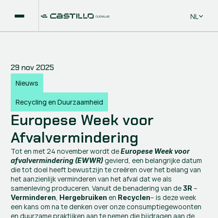
Select La
NL
29 nov 2025
Nieuws
Recycling en Duurzaamheid
Europese Week voor 
Afvalvermindering
Tot en met 24 november wordt de 
Europese Week voor 
 gevierd, een belangrijke datum 
afvalvermindering (EWWR)
die tot doel heeft bewustzijn te creëren over het belang van 
het aanzienlijk verminderen van het afval dat we als 
samenleving produceren. Vanuit de benadering van de 
 –
3R
, 
 en 
– is deze week 
Verminderen
Hergebruiken
Recyclen
een kans om na te denken over onze consumptiegewoonten 
en duurzame praktijken aan te nemen die bijdragen aan de 