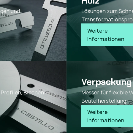
Holz
ngen und
Lösungen zum Schne
Transformationspro
Weitere 
Informationen
Verpackung
Profilen, Blechen
Messer für flexible
Beutelherstellung.
Weitere 
Informationen