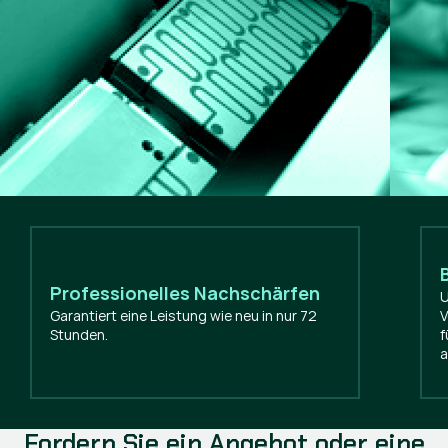
Professionelles Nachschärfen
U
Garantiert eine Leistung wie neu in nur 72
V
Stunden.
f
a
Fordern Sie ein Angebot oder eine