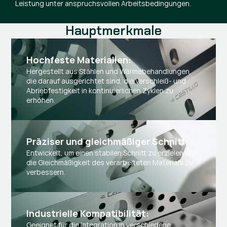
Leistung unter anspruchsvollen Arbeitsbedingungen.
Hauptmerkmale
Hochfeste Materialien: 
Hergestellt aus Stählen und Wärmebehandlungen,
die darauf ausgerichtet sind, die Verschleiß- und
Abriebfestigkeit in kontinuierlichen Zyklen zu
erhöhen.
Präziser und gleichmäßiger Schnitt:
Entwickelt, um einen stabilen Schnitt zu erzielen und
die Gleichmäßigkeit des verarbeiteten Materials zu
verbessern.
Industrielle Kompatibilität:
Geeignet für die Integration in verschiedene