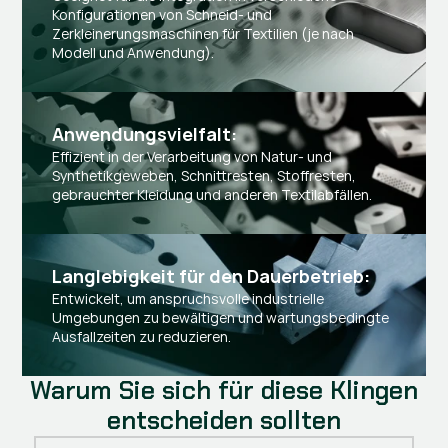
Konfigurationen von Schneid- und
Zerkleinerungsmaschinen für Textilien (je nach
Modell und Anwendung).
Anwendungsvielfalt:
Effizient in der Verarbeitung von Natur- und
Synthetikgeweben, Schnittresten, Stoffresten,
gebrauchter Kleidung und anderen Textilabfällen.
Langlebigkeit für den Dauerbetrieb:
Entwickelt, um anspruchsvolle industrielle
Umgebungen zu bewältigen und wartungsbedingte
Ausfallzeiten zu reduzieren.
Warum Sie sich für diese Klingen
entscheiden sollten