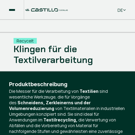
Select La
DE
Recycelt
Klingen für die
Textilverarbeitung
Produktbeschreibung
Die Messer für die Verarbeitung von
sind
Textilien
wesentliche Werkzeuge, die für Vorgänge
des
Schneidens, Zerkleinerns und der
von Textilmaterialien in industriellen
Volumenreduzierung
Umgebungen konzipiert sind. Sie sind ideal für
Anwendungen im
die Verwertung von
Textilrecycling,
Abfällen und die Vorbereitung von Material für
nachfolgende Stufen und gewährleisten eine zuverlässige