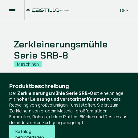
Select La
DE
Zerkleinerungsmühle
Serie SRB-8
Maschinen
Produktbeschreibung
Der
ist eine Anlage
Zerkleinerungsmühle Serie SRB-8
mit
für das
hoher Leistung und verstärkter Kammer
Recycling von großvolumigen Kunststoffen. Sie ist zum
Zerkleinern von grobem Material, großformatigen
Formteilen, Rohren, dicken Platten, Blöcken und Resten aus
der industriellen Fertigung ausgelegt.
Katalog 
herunterladen