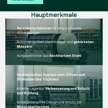
Hauptmerkmale
für anspruchsvolle
Verstärkte Kammer
Anwendungen
Rotor mit großem Durchmesser und
gehärteten
Messern
Aufgabetrichter aus
hochhartem Stahl
Hydraulisches System zum Öffnen und
Schließen des Trichters
Externe Lager zur
Verbesserung von Schutz
und Kühlung
Schallgedämpftes Design und Schutz vor
Motorüberlastung