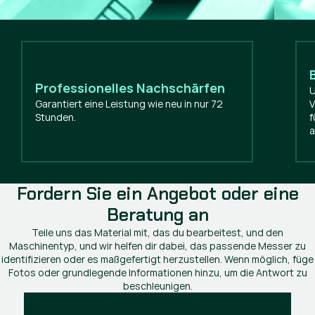
Professionelles Nachschärfen
U
Garantiert eine Leistung wie neu in nur 72
V
Stunden.
f
a
Fordern Sie ein Angebot oder eine
Beratung an
Teile uns das Material mit, das du bearbeitest, und den
Maschinentyp, und wir helfen dir dabei, das passende Messer zu
identifizieren oder es maßgefertigt herzustellen. Wenn möglich, füge
Fotos oder grundlegende Informationen hinzu, um die Antwort zu
beschleunigen.