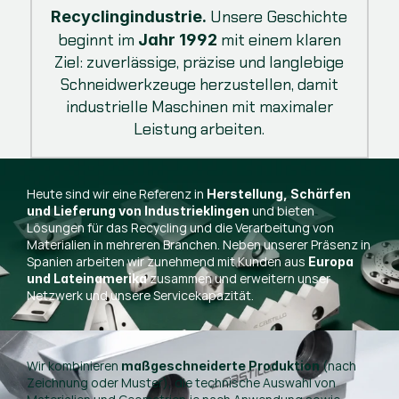
Unsere Geschichte
Recyclingindustrie.
beginnt im
mit einem klaren
Jahr 1992
Ziel: zuverlässige, präzise und langlebige
Schneidwerkzeuge herzustellen, damit
industrielle Maschinen mit maximaler
Leistung arbeiten.
Heute sind wir eine Referenz in
Herstellung, Schärfen
und bieten
und Lieferung von Industrieklingen
Lösungen für das Recycling und die Verarbeitung von
Materialien in mehreren Branchen. Neben unserer Präsenz in
Spanien arbeiten wir zunehmend mit Kunden aus
Europa
zusammen und erweitern unser
und Lateinamerika
Netzwerk und unsere Servicekapazität.
Wir kombinieren
(nach
maßgeschneiderte Produktion
Zeichnung oder Muster), die technische Auswahl von