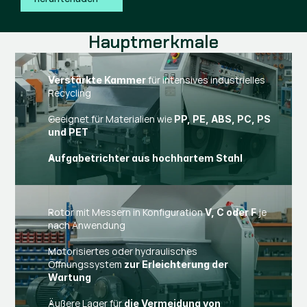
Hauptmerkmale
für intensives industrielles
Verstärkte Kammer
Recycling
Geeignet für Materialien wie
PP, PE, ABS, PC, PS
und PET
Aufgabetrichter aus hochhartem Stahl
Rotor mit Messern in Konfiguration
je
V, C oder F
nach Anwendung
Motorisiertes oder hydraulisches
Öffnungssystem
zur Erleichterung der
Wartung
Äußere Lager für
die Vermeidung von