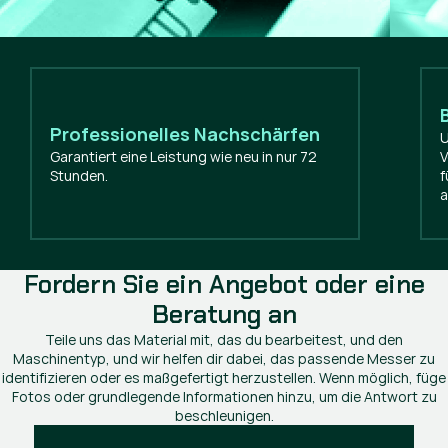
Professionelles Nachschärfen
U
Garantiert eine Leistung wie neu in nur 72
V
Stunden.
f
a
Fordern Sie ein Angebot oder eine
Beratung an
Teile uns das Material mit, das du bearbeitest, und den
Maschinentyp, und wir helfen dir dabei, das passende Messer zu
identifizieren oder es maßgefertigt herzustellen. Wenn möglich, füge
Fotos oder grundlegende Informationen hinzu, um die Antwort zu
beschleunigen.