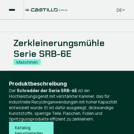
Select La
DE
Zerkleinerungsmühle
Serie SRB-6E
Maschinen
Produktbeschreibung
Der
ist ein
Schredder der Serie SRB-6E
Hochleistungsgerät mit verstärkter Kammer, das für
industrielle Recyclinganwendungen mit hoher Kapazität
entwickelt wurde. Er ist dafür ausgelegt, dickwandige
Kunststoffe, sperrige Teile, Flaschen, Folien und
Spritzgussprodukte effizient zu zerkleinern.
Katalog 
herunterladen