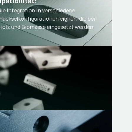
patibilität:
 die Integration in verschiedene
Häckselkonfigurationen eignen, die bei
Holz und Biomasse eingesetzt werden.