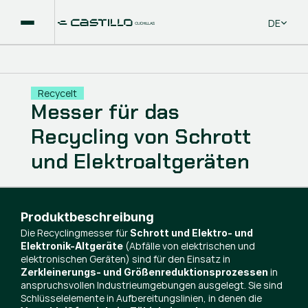
Select La
DE
Recycelt
Messer für das
Recycling von Schrott
und Elektroaltgeräten
Produktbeschreibung
Die Recyclingmesser für
Schrott und Elektro- und
(Abfälle von elektrischen und
Elektronik-Altgeräte
elektronischen Geräten) sind für den Einsatz in
in
Zerkleinerungs- und Größenreduktionsprozessen
anspruchsvollen Industrieumgebungen ausgelegt. Sie sind
Schlüsselelemente in Aufbereitungslinien, in denen die