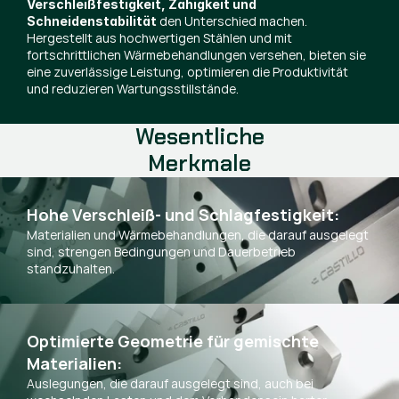
Verschleißfestigkeit, Zähigkeit und
den Unterschied machen.
Schneidenstabilität
Hergestellt aus hochwertigen Stählen und mit
fortschrittlichen Wärmebehandlungen versehen, bieten sie
eine zuverlässige Leistung, optimieren die Produktivität
und reduzieren Wartungsstillstände.
Wesentliche
Merkmale
Hohe Verschleiß- und Schlagfestigkeit:
Materialien und Wärmebehandlungen, die darauf ausgelegt
sind, strengen Bedingungen und Dauerbetrieb
standzuhalten.
Optimierte Geometrie für gemischte 
Materialien:
Auslegungen, die darauf ausgelegt sind, auch bei