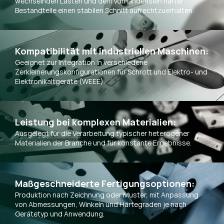
wechselnden Lasten und dem Vorhandensein harter
Bestandteile einen stabilen Schnitt aufrechtzuerhalten.
Kompatibilität mit industriellen Maschinen:
Geeignet zur Integration in verschiedene
Zerkleinerungskonfigurationen für Schrott und Elektro- und
Elektronikaltgeräte (WEEE).
Leistung bei komplexen Materialien:
Ausgelegt für die Verarbeitung typischer heterogener
Materialien der Branche und für konstante Ergebnisse.
Maßgeschneiderte Fertigungsoptionen:
Produktion nach Zeichnung oder Muster, mit Anpassung
von Abmessungen, Winkeln und Härtegraden je nach
Gerätetyp und Anwendung.