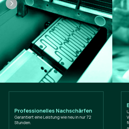
Professionelles Nachschärfen
U
Garantiert eine Leistung wie neu in nur 72
V
Stunden.
f
a