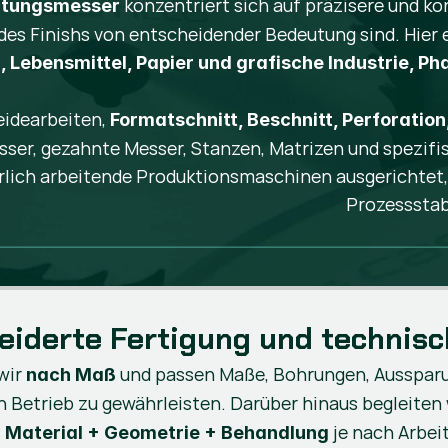
konzentriert sich auf präzisere und ko
itungsmesser
 des Finishs von entscheidender Bedeutung sind. Hier
Lebensmittel, Papier und grafische Industrie, Pha
eidearbeiten,
Formatschnitt, Beschnitt, Perforatio
esser, gezahnte Messer, Stanzen, Matrizen und spezi
erlich arbeitende Produktionsmaschinen ausgerichtet, 
Prozessstab
iderte Fertigung und technisc
wir
und passen Maße, Bohrungen, Aussparu
nach Maß
 Betrieb zu gewährleisten. Darüber hinaus begleiten 
s
je nach Arbei
Material + Geometrie + Behandlung