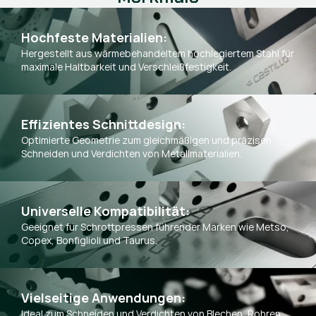
Hochfeste Materialien:
Hergestellt aus wärmebehandeltem hochlegiertem Stahl für
maximale Haltbarkeit und Verschleißfestigkeit.
Effizientes Schnittdesign:
Optimierte Geometrie zum gleichmäßigen und präzisen
Schneiden und Verdichten von Metallmaterialien.
Universelle Kompatibilität:
Geeignet für Schrottpressen führender Marken wie Metso,
Copex, Bonfiglioli und Taurus.
Vielseitige Anwendungen:
Ideal zum Schneiden und Verdichten von Blechen, Rohren,