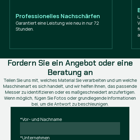
Professionelles Nachschärfen
U
Garantiert eine Leistung wie neu in nur 72
V
Stunden.
f
a
Fordern Sie ein Angebot oder eine
Beratung an
Teilen Sie uns mit, welches Material Sie verarbeiten und um welche
Maschinenart es sich handelt, und wir helfen Ihnen, das passende
Messer zu identifizieren oder es maßgeschneidert anzufertigen.
Wenn möglich, fügen Sie Fotos oder grundlegende Informationen
bei, um die Antwort zu beschleunigen.
*Vor- und Nachname
*Unternehmen