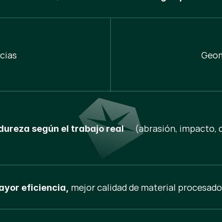
cias
Geom
(abrasión, impacto, c
dureza según el trabajo real
mejor calidad de material procesado
yor eficiencia,