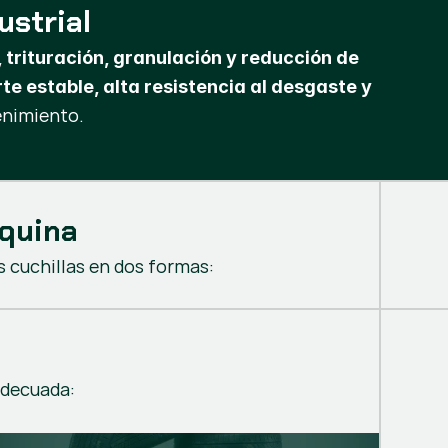
ustrial
, trituración, granulación y reducción de
te estable, alta resistencia al desgaste y
enimiento.
áquina
 cuchillas en dos formas:
adecuada: