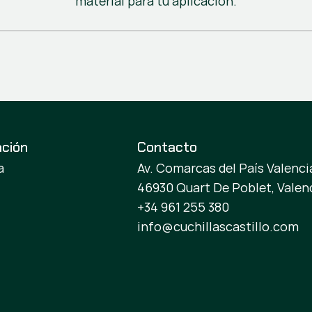
material para tu aplicación.
ación
Contacto
a
Av. Comarcas del País Valencia
46930 Quart De Poblet, Valen
+34 961 255 380
info@cuchillascastillo.com