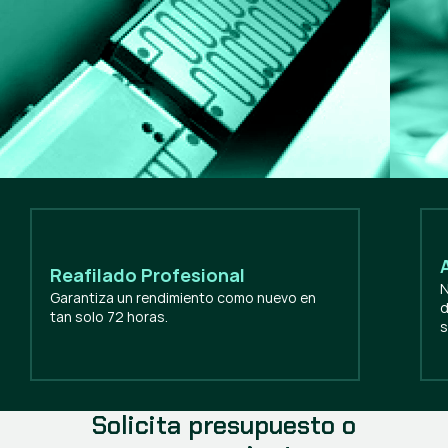
Reafilado Profesional
N
Garantiza un rendimiento como nuevo en
d
tan solo 72 horas.
s
Solicita presupuesto o