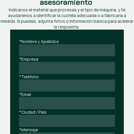
asesoramiento
Indícanos el material que procesas y el tipo de máquina, y te
ayudaremos a identificar la cuchilla adecuada o a fabricarla a
medida. Si puedes, adjunta fotos o información básica para acelerar
la respuesta.
*Nombre y Apellidos
*Empresa
*Teléfono
*Email
*Ciudad / País
*Mensaje