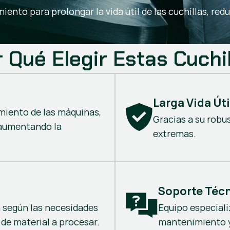
ento para prolongar la vida útil de las cuchillas, red
 Qué Elegir Estas Cuchi
Larga Vida Úti
miento de las máquinas,
Gracias a su robu
 aumentando la
extremas.
Soporte Técn
a según las necesidades
Equipo especiali
 de material a procesar.
mantenimiento y