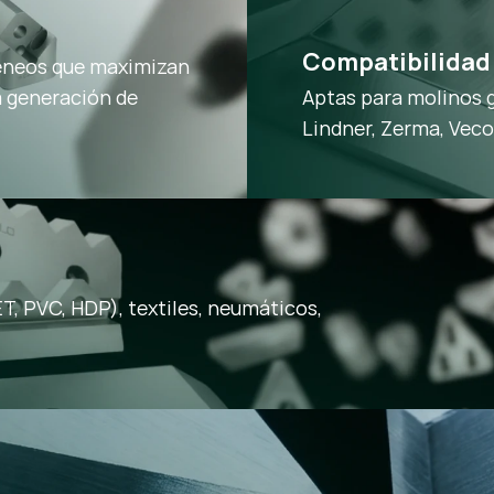
Compatibilidad 
éneos que maximizan
la generación de
Aptas para molinos 
Lindner, Zerma, Vec
ET, PVC, HDP), textiles, neumáticos,