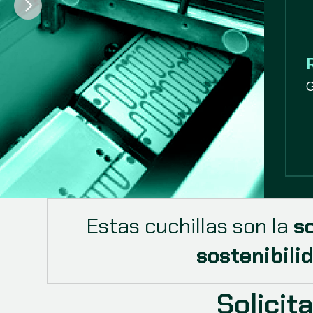
G
Estas cuchillas son la 
s
sostenibili
Solici