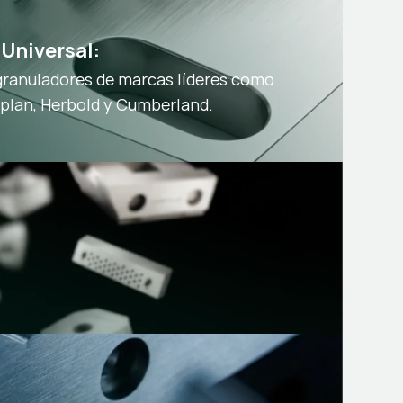
Universal:
granuladores de marcas líderes como
oplan, Herbold y Cumberland.