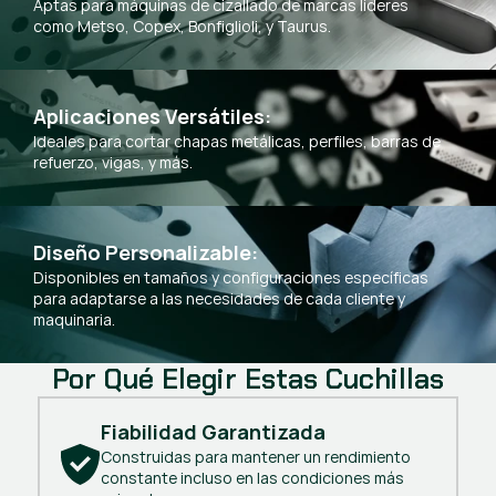
Aptas para máquinas de cizallado de marcas líderes
como Metso, Copex, Bonfiglioli, y Taurus.
Aplicaciones Versátiles: 
Ideales para cortar chapas metálicas, perfiles, barras de
refuerzo, vigas, y más.
Diseño Personalizable:
Disponibles en tamaños y configuraciones específicas
para adaptarse a las necesidades de cada cliente y
maquinaria.
Por Qué Elegir Estas Cuchillas
Fiabilidad Garantizada
Construidas para mantener un rendimiento
constante incluso en las condiciones más