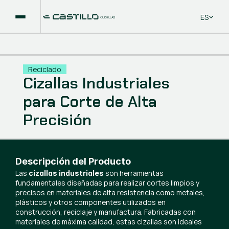
Select La
ES
Reciclado
Cizallas Industriales
para Corte de Alta
Precisión
Descripción del Producto
Las
son herramientas
cizallas industriales
fundamentales diseñadas para realizar cortes limpios y
precisos en materiales de alta resistencia como metales,
plásticos y otros componentes utilizados en
construcción, reciclaje y manufactura. Fabricadas con
materiales de máxima calidad, estas cizallas son ideales