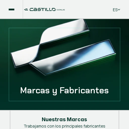
Select La
ES
Marcas y Fabricantes
Nuestras Marcas
Trabajamos con los principales fabricantes