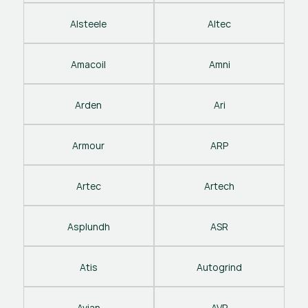
Alsteele
Altec
Amacoil
Amni
Arden
Ari
Armour
ARP
Artec
Artech
Asplundh
ASR
Atis
Autogrind
Avian
AVP