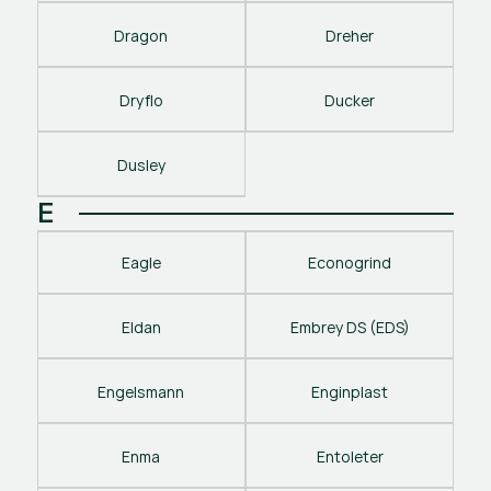
Dragon
Dreher
Dryflo
Ducker
Dusley
E
Eagle
Econogrind
Eldan
Embrey DS (EDS)
Engelsmann
Enginplast
Enma
Entoleter