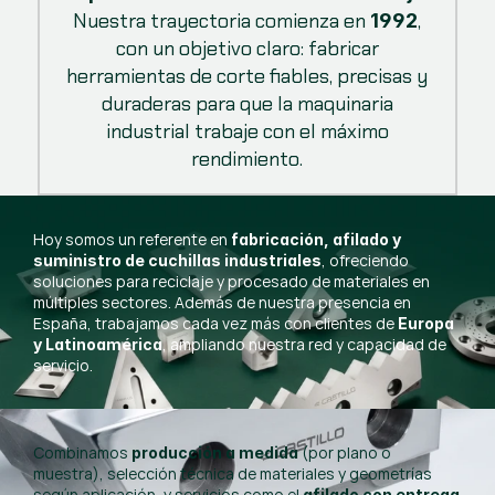
Nuestra trayectoria comienza en
,
1992
con un objetivo claro: fabricar
herramientas de corte fiables, precisas y
duraderas para que la maquinaria
industrial trabaje con el máximo
rendimiento.
Hoy somos un referente en
fabricación, afilado y
, ofreciendo
suministro de cuchillas industriales
soluciones para reciclaje y procesado de materiales en
múltiples sectores. Además de nuestra presencia en
España, trabajamos cada vez más con clientes de
Europa
, ampliando nuestra red y capacidad de
y Latinoamérica
servicio.
Combinamos
(por plano o
producción a medida
muestra), selección técnica de materiales y geometrías
según aplicación, y servicios como el
afilado con entrega