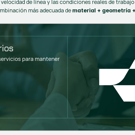
a velocidad de línea y las condiciones reales de trabaj
combinación más adecuada de
material + geometría + 
Mayor estabilidad de 
Mejor calidad de aca
Menos paradas
Más vida útil
Menor coste operativ
rios
servicios para mantener