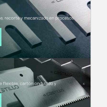
te, recorte y mecanizado en procesos
e flexible, cartón ondulado y
s.