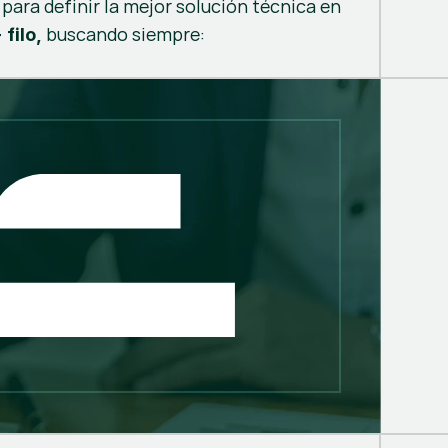
o para definir la mejor solución técnica en
buscando siempre:
filo,
corte
bado
o