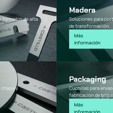
Madera
y formatos de alta
Soluciones para cor
de transformación.
Más 
información
Packaging
, chapa y
Cuchillas para envas
fabricación de bolsa
Más 
información