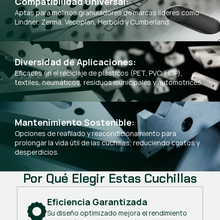
Compatibilidad Universal:
Aptas para molinos granuladores de marcas líderes como
Lindner, Zerma, Vecoplan, Herbold y Cumberland.
Diversidad de Aplicaciones:
Eficaces en el reciclaje de plásticos (PET, PVC, HDP),
textiles, neumáticos, residuos municipales y automotrices.
Mantenimiento Sostenible:
Opciones de reafilado y reacondicionamiento para
prolongar la vida útil de las cuchillas, reduciendo costos y
desperdicios.
Por Qué Elegir Estas Cuchillas
Eficiencia Garantizada
Su diseño optimizado mejora el rendimiento