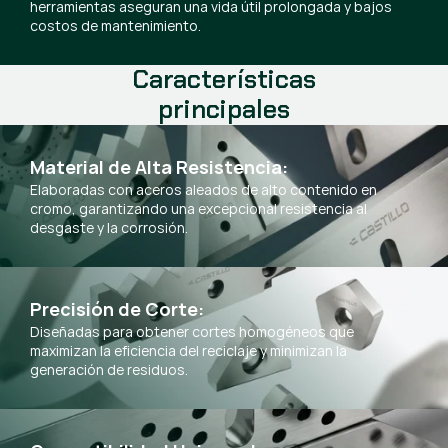
herramientas aseguran una vida útil prolongada y bajos
costos de mantenimiento.
Características
principales
Material de Alta Resistencia:
Elaboradas con aceros aleados de alto contenido en
cromo, garantizando una excepcional resistencia al
desgaste y la corrosión.
Precisión de Corte:
Diseñadas para obtener cortes homogéneos que
maximizan la eficiencia del reciclaje y minimizan la
generación de residuos.