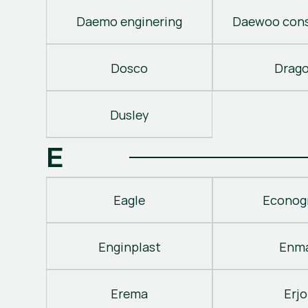
Daemo enginering
Daewoo cons
Dosco
Drag
Dusley
E
Eagle
Econog
Enginplast
Enm
Erema
Erjo