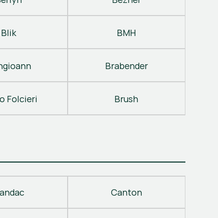
Blik
BMH
ngioann
Brabender
o Folcieri
Brush
andac
Canton