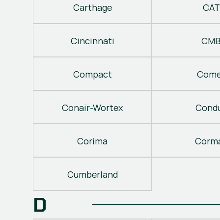
Carthage
CAT
Cincinnati
CM
Compact
Come
Conair-Wortex
Cond
Corima
Corm
Cumberland
D