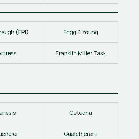
baugh (FPI)
Fogg & Young
ortress
Franklin Miller Task
enesis
Getecha
uendler
Gualchierani