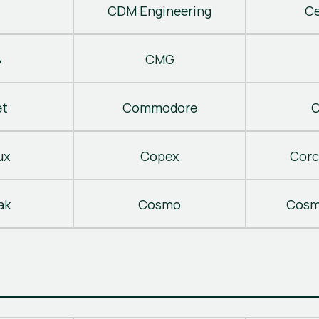
CDM Engineering
C
B
CMG
t
Commodore
C
ux
Copex
Corc
ak
Cosmo
Cosm