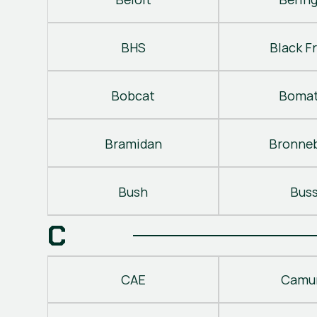
BHS
Black Fr
Bobcat
Bomat
Bramidan
Bronne
Bush
Bus
C
CAE
Camu