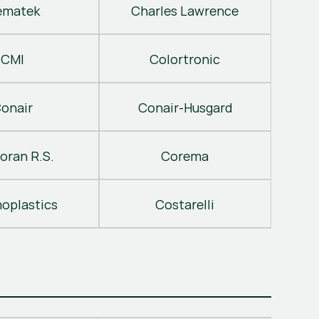
ematek
Charles Lawrence
CMI
Colortronic
onair
Conair-Husgard
oran R.S.
Corema
oplastics
Costarelli