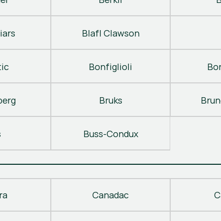
iars
Blafl Clawson
ic
Bonfiglioli
Bo
berg
Bruks
Brun
s
Buss-Condux
ra
Canadac
C