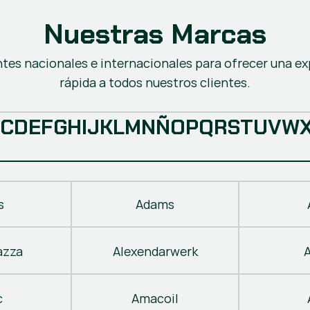
Nuestras Marcas
ntes nacionales e internacionales para ofrecer una ex
rápida a todos nuestros clientes.
C
D
E
F
G
H
I
J
K
L
M
N
Ñ
O
P
Q
R
S
T
U
V
W
s
Adams
azza
Alexendarwerk
c
Amacoil