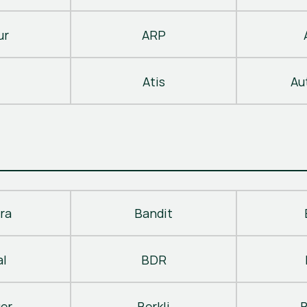
ur
ARP
Atis
Au
ra
Bandit
al
BDR
ger
Berkli
B