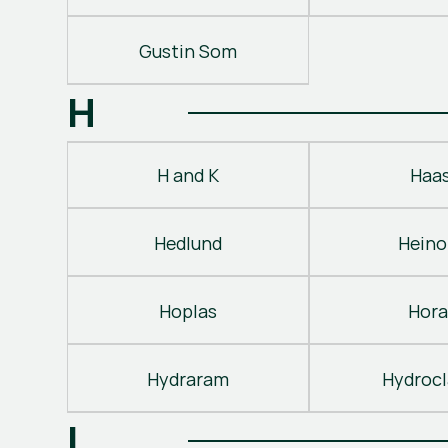
Gustin Som
H
H and K
Haa
Hedlund
Heino
Hoplas
Hora
Hydraram
Hydroc
I