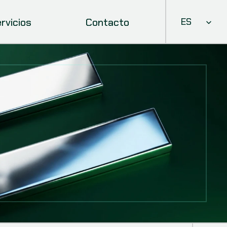
Select Languag
rvicios
Contacto
ES