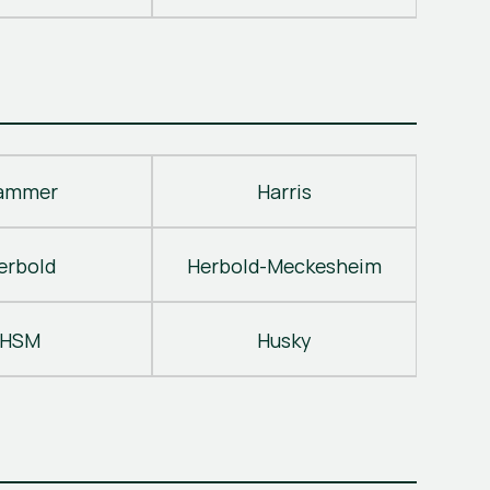
ammer
Harris
erbold
Herbold-Meckesheim
HSM
Husky