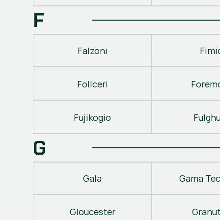
F
Falzoni
Fimi
Follceri
Forem
Fujikogio
Fulgh
G
Gala
Gama Tec
Gloucester
Granu