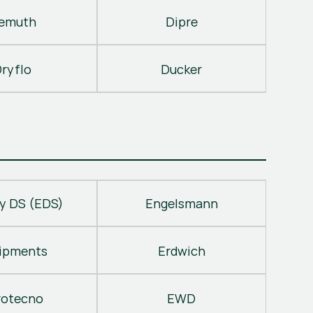
emuth
Dipre
ryflo
Ducker
y DS (EDS)
Engelsmann
ipments
Erdwich
rotecno
EWD