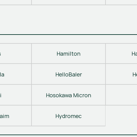
s
Hamilton
H
la
HelloBaler
H
i
Hosokawa Micron
laim
Hydromec