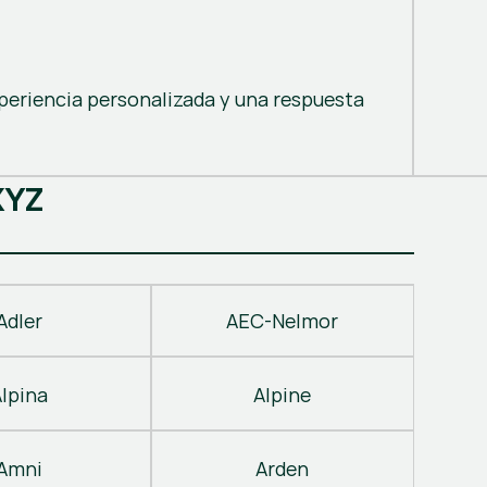
periencia personalizada y una respuesta
X
Y
Z
Adler
AEC-Nelmor
Alpina
Alpine
Amni
Arden