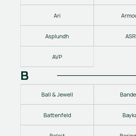
Ari
Armo
Asplundh
ASR
AVP
B
Ball & Jewell
Bande
Battenfeld
Bayk
Beloit
Berin