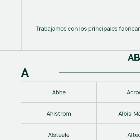
Trabajamos con los principales fabrica
A
B
A
Abbe
Acro
Ahlstrom
Albis-M
Alsteele
Alte