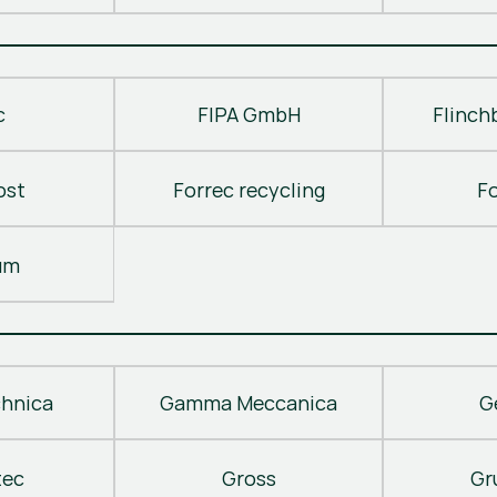
c
FIPA GmbH
Flinch
ost
Forrec recycling
F
um
hnica
Gamma Meccanica
G
tec
Gross
Gr