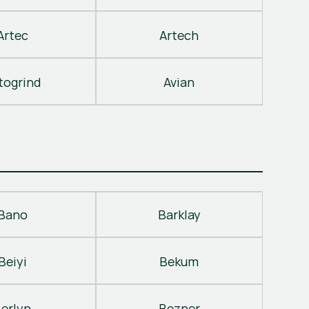
Artec
Artech
togrind
Avian
Bano
Barklay
Beiyi
Bekum
erlyn
Bezner