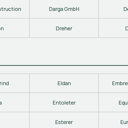
truction
Darga GmbH
D
on
Dreher
D
rind
Eldan
Embre
a
Entoleter
Equ
Esterer
Eu