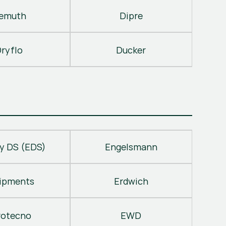
emuth
Dipre
ryflo
Ducker
y DS (EDS)
Engelsmann
ipments
Erdwich
rotecno
EWD