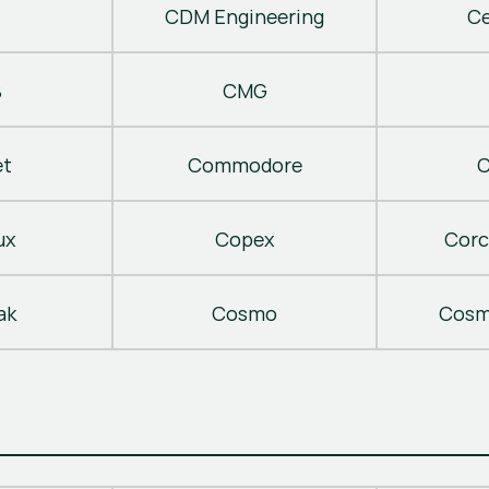
CDM Engineering
C
B
CMG
t
Commodore
C
ux
Copex
Corc
ak
Cosmo
Cosm