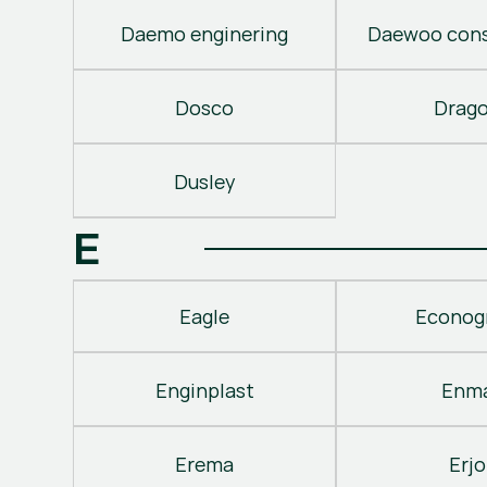
Daemo enginering
Daewoo cons
Dosco
Drag
Dusley
E
Eagle
Econog
Enginplast
Enm
Erema
Erjo