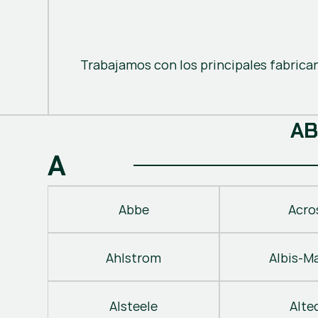
Trabajamos con los principales fabrica
A
B
A
Abbe
Acro
Ahlstrom
Albis-M
Alsteele
Alte