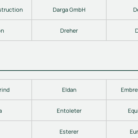
truction
Darga GmbH
D
on
Dreher
D
rind
Eldan
Embre
a
Entoleter
Equ
Esterer
Eu