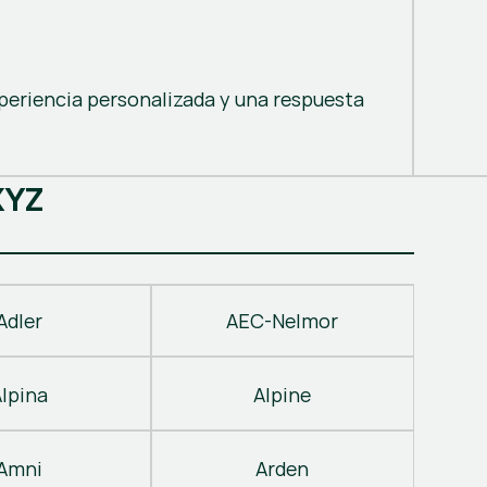
periencia personalizada y una respuesta
X
Y
Z
Adler
AEC-Nelmor
Alpina
Alpine
Amni
Arden