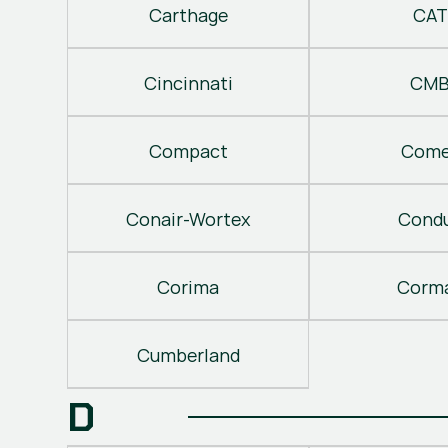
Carthage
CAT
Cincinnati
CM
Compact
Come
Conair-Wortex
Cond
Corima
Corm
Cumberland
D