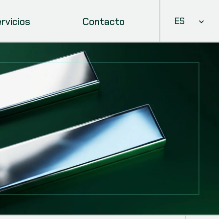
Select Languag
rvicios
Contacto
ES