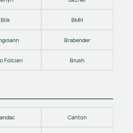
Blik
BMH
ngioann
Brabender
o Folcieri
Brush
andac
Canton