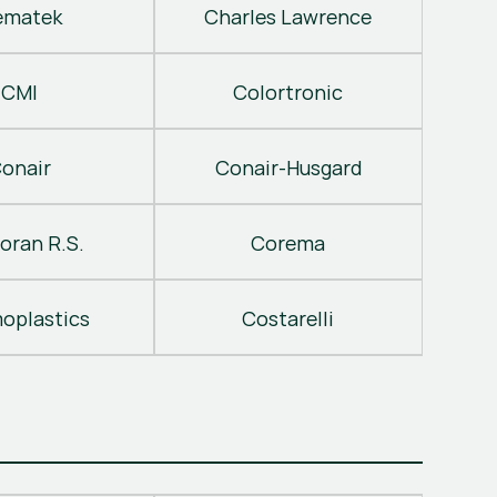
ematek
Charles Lawrence
CMI
Colortronic
onair
Conair-Husgard
oran R.S.
Corema
oplastics
Costarelli