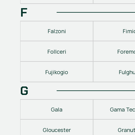
F
Falzoni
Fimi
Follceri
Forem
Fujikogio
Fulgh
G
Gala
Gama Tec
Gloucester
Granu