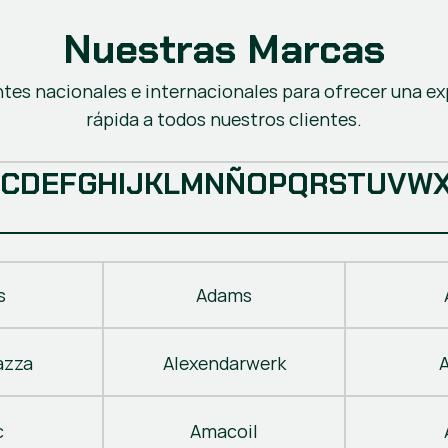
Nuestras Marcas
ntes nacionales e internacionales para ofrecer una ex
rápida a todos nuestros clientes.
C
D
E
F
G
H
I
J
K
L
M
N
Ñ
O
P
Q
R
S
T
U
V
W
s
Adams
azza
Alexendarwerk
c
Amacoil