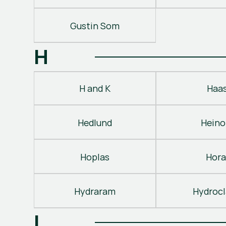
Gustin Som
H
H and K
Haa
Hedlund
Heino
Hoplas
Hora
Hydraram
Hydroc
I