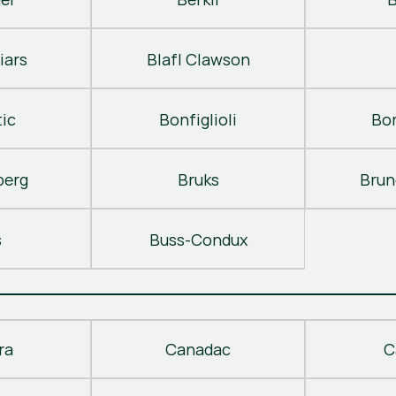
iars
Blafl Clawson
ic
Bonfiglioli
Bo
berg
Bruks
Brun
s
Buss-Condux
ra
Canadac
C