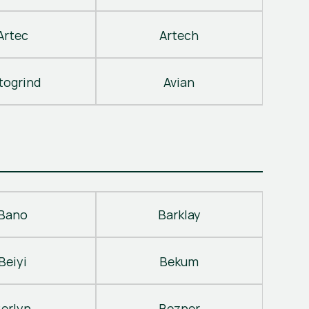
Artec
Artech
togrind
Avian
Bano
Barklay
Beiyi
Bekum
erlyn
Bezner