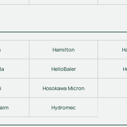
s
Hamilton
H
la
HelloBaler
H
i
Hosokawa Micron
laim
Hydromec