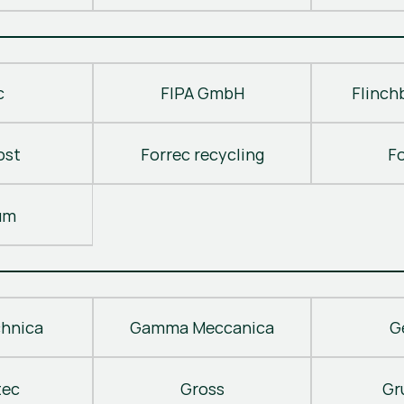
c
FIPA GmbH
Flinch
ost
Forrec recycling
F
um
hnica
Gamma Meccanica
G
tec
Gross
Gr