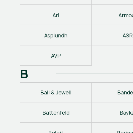
Ari
Armo
Asplundh
ASR
AVP
B
Ball & Jewell
Bande
Battenfeld
Bayk
Beloit
Berin