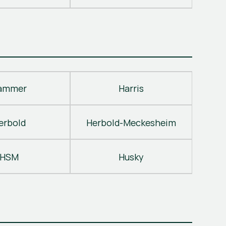
ammer
Harris
erbold
Herbold-Meckesheim
HSM
Husky