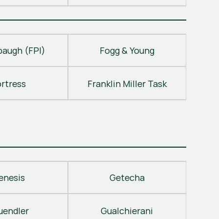
baugh (FPI)
Fogg & Young
ortress
Franklin Miller Task
enesis
Getecha
uendler
Gualchierani