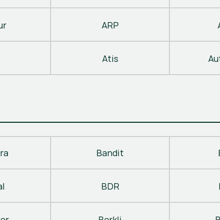
ur
ARP
Atis
Au
ra
Bandit
al
BDR
ger
Berkli
B