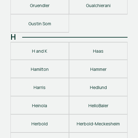
Gruendler
Gualchierani
Gustin Som
H
H and K
Haas
Hamilton
Hammer
Harris
Hedlund
Heinola
HelloBaler
Herbold
Herbold-Meckesheim