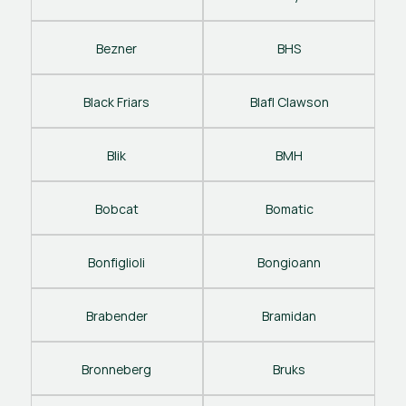
Bezner
BHS
Black Friars
Blafl Clawson
Blik
BMH
Bobcat
Bomatic
Bonfiglioli
Bongioann
Brabender
Bramidan
Bronneberg
Bruks