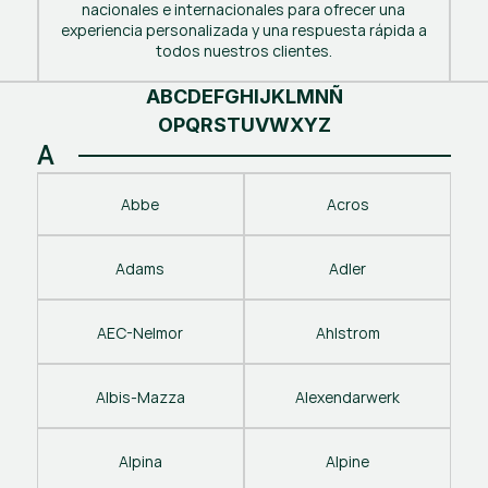
nacionales e internacionales para ofrecer una
experiencia personalizada y una respuesta rápida a
todos nuestros clientes.
A
B
C
D
E
F
G
H
I
J
K
L
M
N
Ñ
O
P
Q
R
S
T
U
V
W
X
Y
Z
A
Abbe
Acros
Adams
Adler
AEC-Nelmor
Ahlstrom
Albis-Mazza
Alexendarwerk
Alpina
Alpine