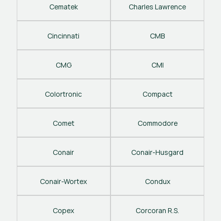
Cematek
Charles Lawrence
Cincinnati
CMB
CMG
CMI
Colortronic
Compact
Comet
Commodore
Conair
Conair-Husgard
Conair-Wortex
Condux
Copex
Corcoran R.S.