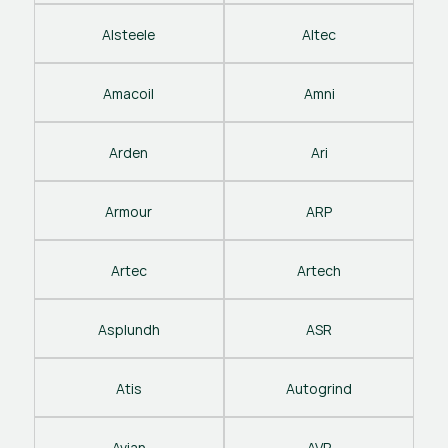
Alsteele
Altec
Amacoil
Amni
Arden
Ari
Armour
ARP
Artec
Artech
Asplundh
ASR
Atis
Autogrind
Avian
AVP