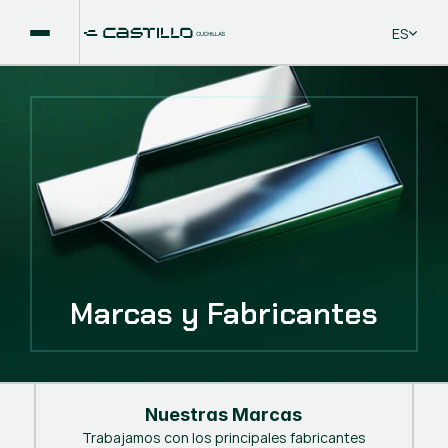
Select La
ES
Marcas y Fabricantes
Nuestras Marcas
Trabajamos con los principales fabricantes