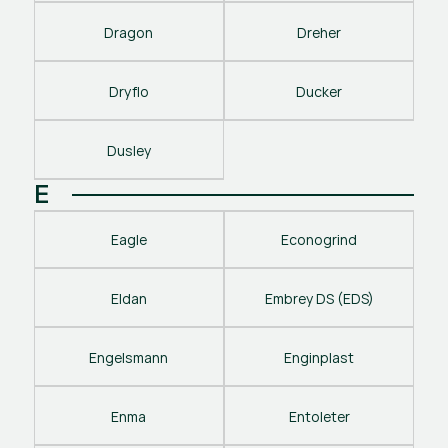
Dragon
Dreher
Dryflo
Ducker
Dusley
E
Eagle
Econogrind
Eldan
Embrey DS (EDS)
Engelsmann
Enginplast
Enma
Entoleter