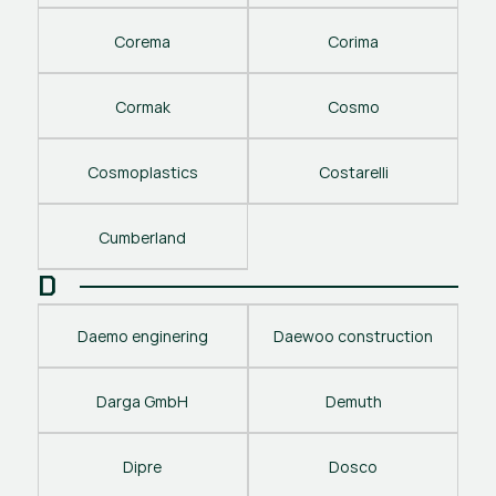
Corema
Corima
Cormak
Cosmo
Cosmoplastics
Costarelli
Cumberland
D
Daemo enginering
Daewoo construction
Darga GmbH
Demuth
Dipre
Dosco