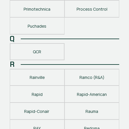
Primotechnica
Process Control
Puchades
Q
QCR
R
Rainville
Ramco (R&A)
Rapid
Rapid-American
Rapid-Conair 
Rauma
RAY
Redoma