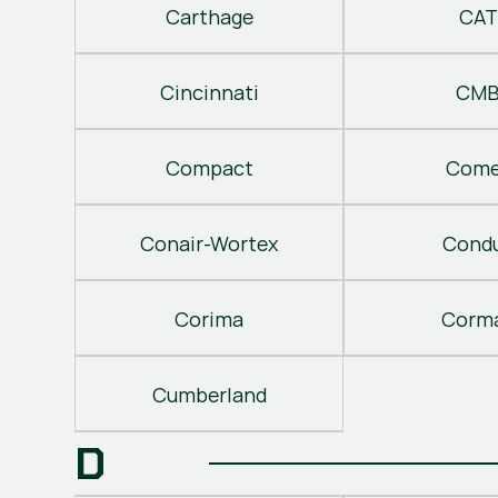
Carthage
CAT
Cincinnati
CM
Compact
Come
Conair-Wortex
Cond
Corima
Corm
Cumberland
D