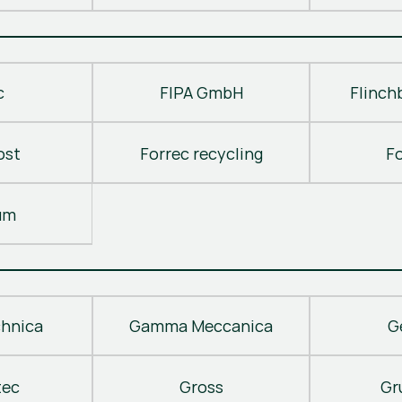
c
FIPA GmbH
Flinch
ost
Forrec recycling
F
um
hnica
Gamma Meccanica
G
tec
Gross
Gr