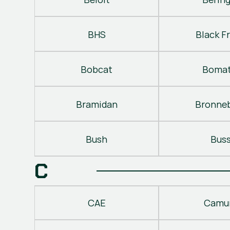
BHS
Black Fr
Bobcat
Bomat
Bramidan
Bronne
Bush
Bus
C
CAE
Camu