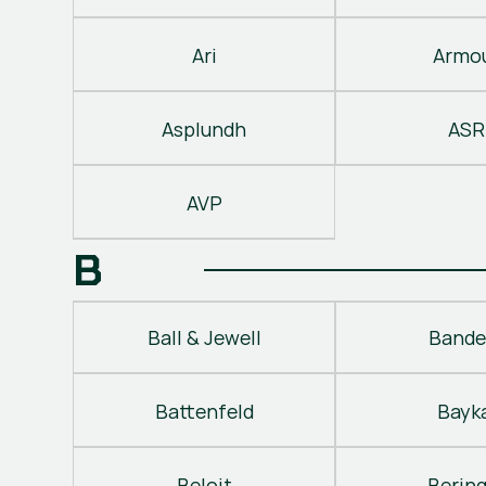
Ari
Armo
Asplundh
ASR
AVP
B
Ball & Jewell
Bande
Battenfeld
Bayk
Beloit
Berin