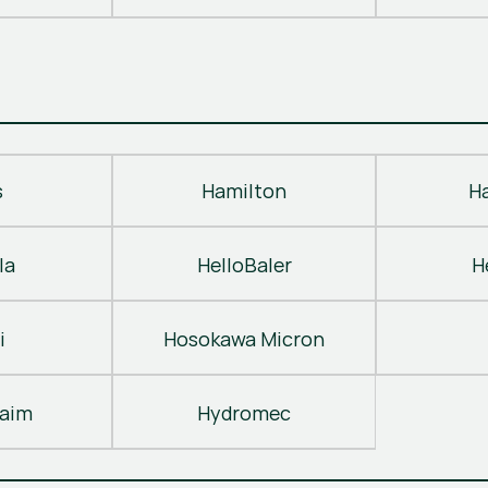
s
Hamilton
H
la
HelloBaler
H
i
Hosokawa Micron
laim
Hydromec