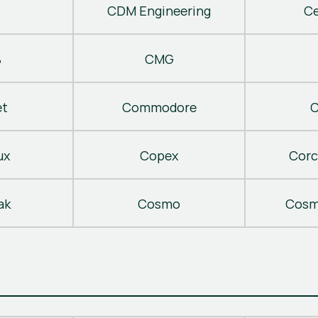
CDM Engineering
C
B
CMG
t
Commodore
C
ux
Copex
Corc
ak
Cosmo
Cosm