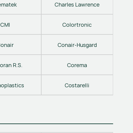
ematek
Charles Lawrence
CMI
Colortronic
onair
Conair-Husgard
oran R.S.
Corema
oplastics
Costarelli