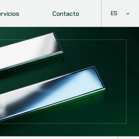
Select Languag
rvicios
Contacto
ES