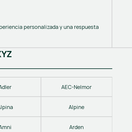
periencia personalizada y una respuesta
X
Y
Z
Adler
AEC-Nelmor
Alpina
Alpine
Amni
Arden