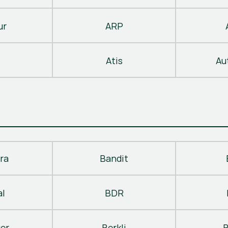
ur
ARP
Atis
Au
ra
Bandit
al
BDR
ger
Berkli
B