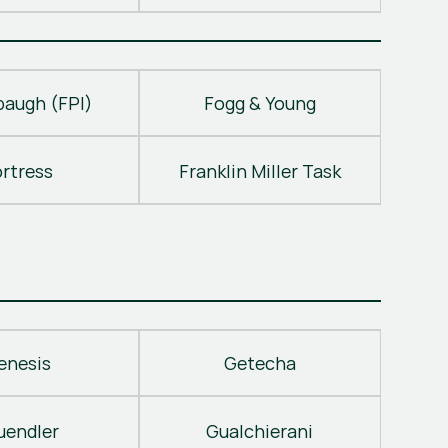
baugh (FPI)
Fogg & Young
ortress
Franklin Miller Task
enesis
Getecha
uendler
Gualchierani