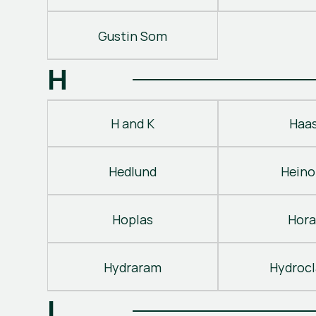
Gustin Som
H
H and K
Haa
Hedlund
Heino
Hoplas
Hora
Hydraram
Hydroc
I