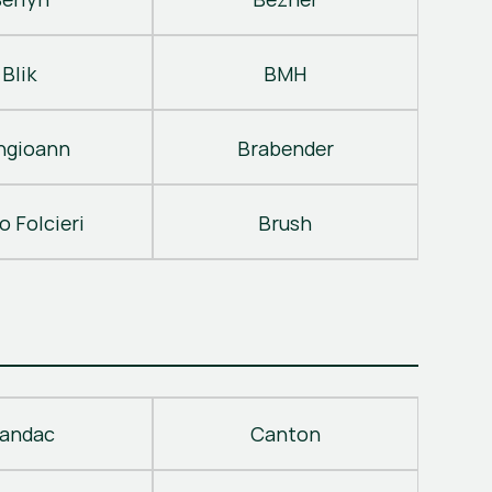
Blik
BMH
ngioann
Brabender
o Folcieri
Brush
andac
Canton