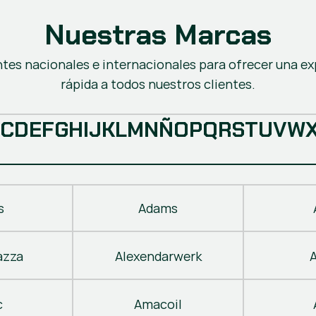
Nuestras Marcas
ntes nacionales e internacionales para ofrecer una ex
rápida a todos nuestros clientes.
C
D
E
F
G
H
I
J
K
L
M
N
Ñ
O
P
Q
R
S
T
U
V
W
s
Adams
azza
Alexendarwerk
c
Amacoil