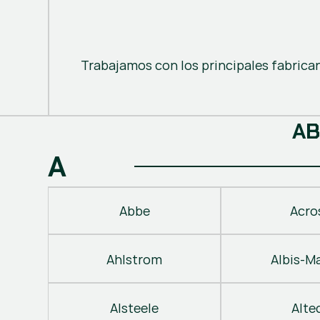
Trabajamos con los principales fabrica
A
B
A
Abbe
Acro
Ahlstrom
Albis-M
Alsteele
Alte