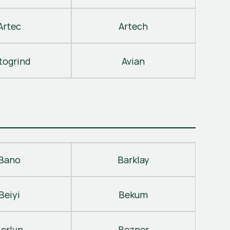
Artec
Artech
togrind
Avian
Bano
Barklay
Beiyi
Bekum
erlyn
Bezner