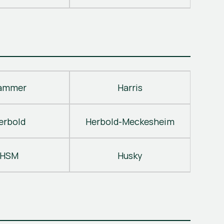
ammer
Harris
erbold
Herbold-Meckesheim
HSM
Husky