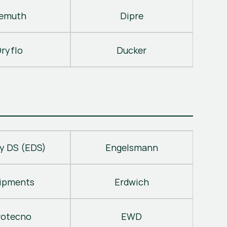
emuth
Dipre
ryflo
Ducker
y DS (EDS)
Engelsmann
ipments
Erdwich
rotecno
EWD