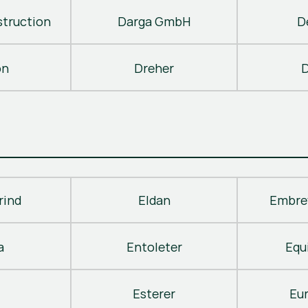
truction
Darga GmbH
D
on
Dreher
D
rind
Eldan
Embre
a
Entoleter
Equ
Esterer
Eu