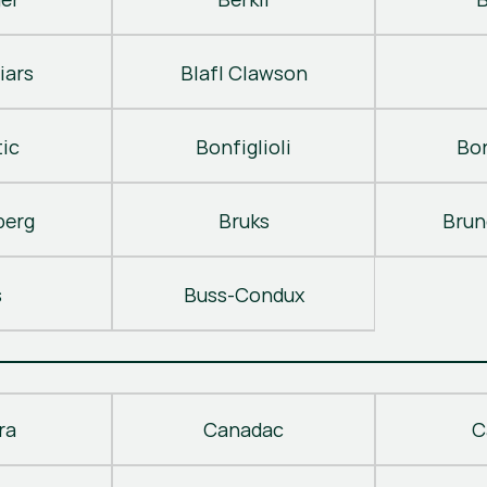
iars
Blafl Clawson
ic
Bonfiglioli
Bo
berg
Bruks
Brun
s
Buss-Condux
ra
Canadac
C