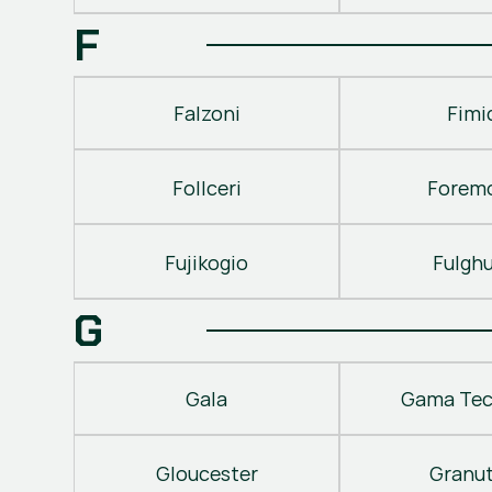
F
Falzoni
Fimi
Follceri
Forem
Fujikogio
Fulgh
G
Gala
Gama Tec
Gloucester
Granu