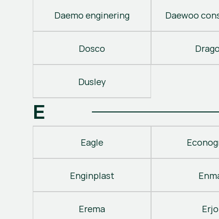
Daemo enginering
Daewoo cons
Dosco
Drag
Dusley
E
Eagle
Econog
Enginplast
Enm
Erema
Erjo