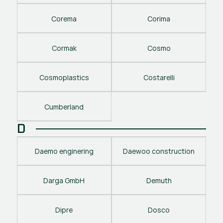
Corema
Corima
Cormak
Cosmo
Cosmoplastics
Costarelli
Cumberland
D
Daemo enginering
Daewoo construction
Darga GmbH
Demuth
Dipre
Dosco