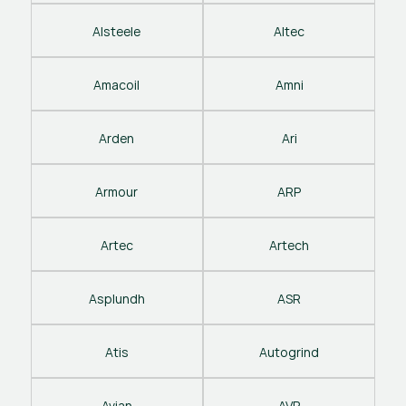
Alsteele
Altec
Amacoil
Amni
Arden
Ari
Armour
ARP
Artec
Artech
Asplundh
ASR
Atis
Autogrind
Avian
AVP