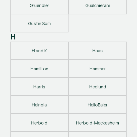
Gruendler
Gualchierani
Gustin Som
H
H and K
Haas
Hamilton
Hammer
Harris
Hedlund
Heinola
HelloBaler
Herbold
Herbold-Meckesheim