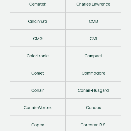
Cematek
Charles Lawrence
Cincinnati
CMB
CMG
CMI
Colortronic
Compact
Comet
Commodore
Conair
Conair-Husgard
Conair-Wortex
Condux
Copex
Corcoran R.S.