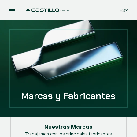
Select La
ES
Marcas y Fabricantes
Nuestras Marcas
Trabajamos con los principales fabricantes