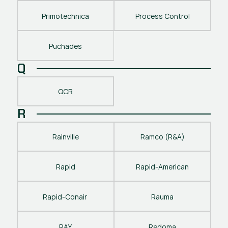
Primotechnica
Process Control
Puchades
Q
QCR
R
Rainville
Ramco (R&A)
Rapid
Rapid-American
Rapid-Conair 
Rauma
RAY
Redoma