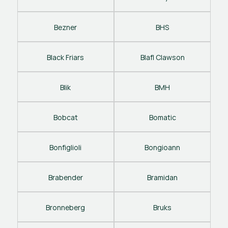
Bezner
BHS
Black Friars
Blafl Clawson
Blik
BMH
Bobcat
Bomatic
Bonfiglioli
Bongioann
Brabender
Bramidan
Bronneberg
Bruks