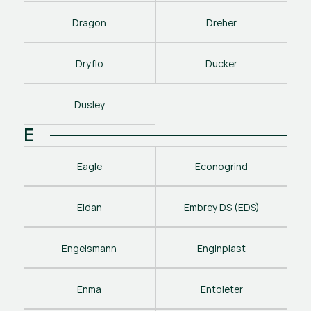
Dragon
Dreher
Dryflo
Ducker
Dusley
E
Eagle
Econogrind
Eldan
Embrey DS (EDS)
Engelsmann
Enginplast
Enma
Entoleter