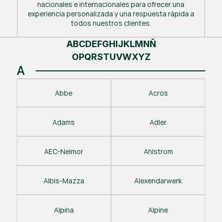
nacionales e internacionales para ofrecer una
experiencia personalizada y una respuesta rápida a
todos nuestros clientes.
A
B
C
D
E
F
G
H
I
J
K
L
M
N
Ñ
O
P
Q
R
S
T
U
V
W
X
Y
Z
A
Abbe
Acros
Adams
Adler
AEC-Nelmor
Ahlstrom
Albis-Mazza
Alexendarwerk
Alpina
Alpine