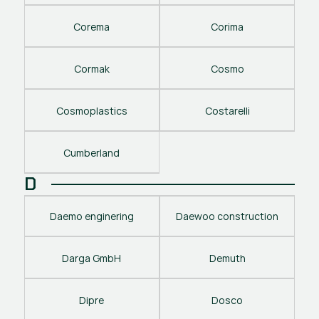
Corema
Corima
Cormak
Cosmo
Cosmoplastics
Costarelli
Cumberland
D
Daemo enginering
Daewoo construction
Darga GmbH
Demuth
Dipre
Dosco