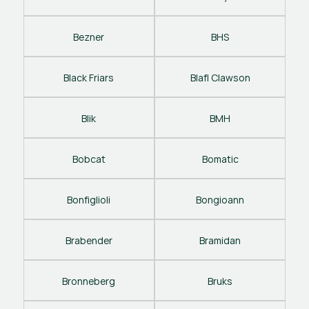
Bezner
BHS
Black Friars
Blafl Clawson
Blik
BMH
Bobcat
Bomatic
Bonfiglioli
Bongioann
Brabender
Bramidan
Bronneberg
Bruks