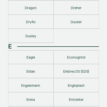
Dragon
Dreher
Dryflo
Ducker
Dusley
E
Eagle
Econogrind
Eldan
Embrey DS (EDS)
Engelsmann
Enginplast
Enma
Entoleter