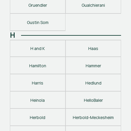
Gruendler
Gualchierani
Gustin Som
H
H and K
Haas
Hamilton
Hammer
Harris
Hedlund
Heinola
HelloBaler
Herbold
Herbold-Meckesheim