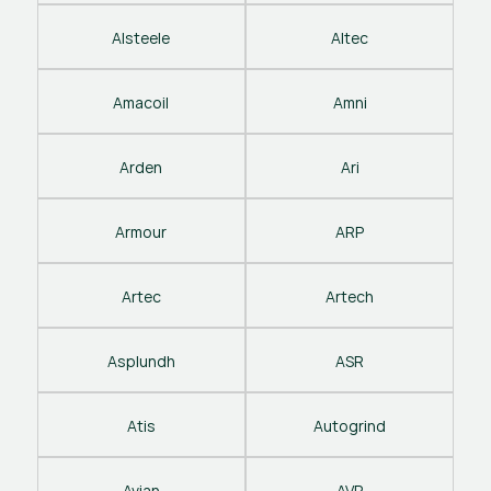
Alsteele
Altec
Amacoil
Amni
Arden
Ari
Armour
ARP
Artec
Artech
Asplundh
ASR
Atis
Autogrind
Avian
AVP