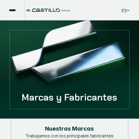
Select La
ES
Marcas y Fabricantes
Nuestras Marcas
Trabajamos con los principales fabricantes