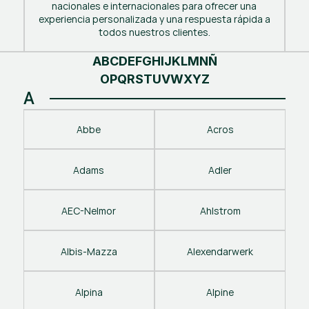
nacionales e internacionales para ofrecer una
experiencia personalizada y una respuesta rápida a
todos nuestros clientes.
A
B
C
D
E
F
G
H
I
J
K
L
M
N
Ñ
O
P
Q
R
S
T
U
V
W
X
Y
Z
A
Abbe
Acros
Adams
Adler
AEC-Nelmor
Ahlstrom
Albis-Mazza
Alexendarwerk
Alpina
Alpine