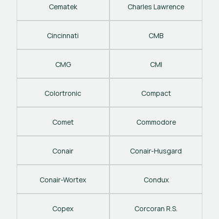
Cematek
Charles Lawrence
Cincinnati
CMB
CMG
CMI
Colortronic
Compact
Comet
Commodore
Conair
Conair-Husgard
Conair-Wortex
Condux
Copex
Corcoran R.S.