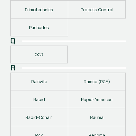
Primotechnica
Process Control
Puchades
Q
QCR
R
Rainville
Ramco (R&A)
Rapid
Rapid-American
Rapid-Conair 
Rauma
RAY
Redoma