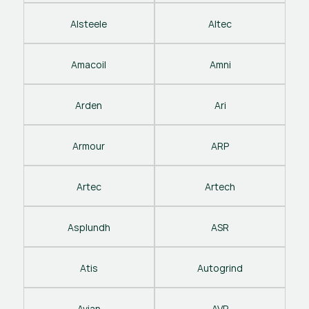
Alsteele
Altec
Amacoil
Amni
Arden
Ari
Armour
ARP
Artec
Artech
Asplundh
ASR
Atis
Autogrind
Avian
AVP