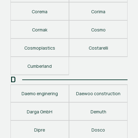
Corema
Corima
Cormak
Cosmo
Cosmoplastics
Costarelli
Cumberland
D
Daemo enginering
Daewoo construction
Darga GmbH
Demuth
Dipre
Dosco