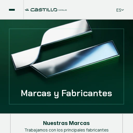
Select La
ES
Marcas y Fabricantes
Nuestras Marcas
Trabajamos con los principales fabricantes