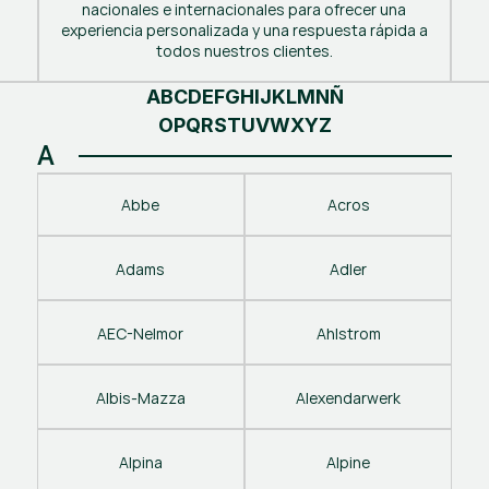
nacionales e internacionales para ofrecer una
experiencia personalizada y una respuesta rápida a
todos nuestros clientes.
A
B
C
D
E
F
G
H
I
J
K
L
M
N
Ñ
O
P
Q
R
S
T
U
V
W
X
Y
Z
A
Abbe
Acros
Adams
Adler
AEC-Nelmor
Ahlstrom
Albis-Mazza
Alexendarwerk
Alpina
Alpine