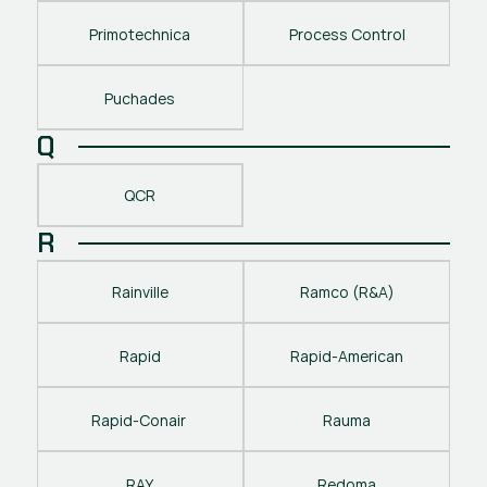
Primotechnica
Process Control
Puchades
Q
QCR
R
Rainville
Ramco (R&A)
Rapid
Rapid-American
Rapid-Conair 
Rauma
RAY
Redoma