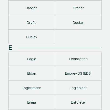
Dragon
Dreher
Dryflo
Ducker
Dusley
E
Eagle
Econogrind
Eldan
Embrey DS (EDS)
Engelsmann
Enginplast
Enma
Entoleter