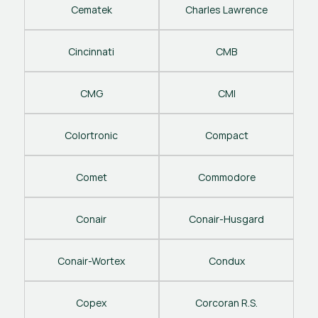
Cematek
Charles Lawrence
Cincinnati
CMB
CMG
CMI
Colortronic
Compact
Comet
Commodore
Conair
Conair-Husgard
Conair-Wortex
Condux
Copex
Corcoran R.S.