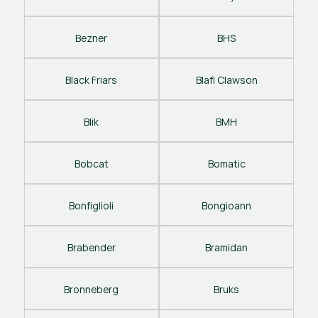
Bezner
BHS
Black Friars
Blafl Clawson
Blik
BMH
Bobcat
Bomatic
Bonfiglioli
Bongioann
Brabender
Bramidan
Bronneberg
Bruks