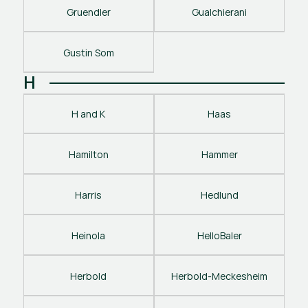
Gruendler
Gualchierani
Gustin Som
H
H and K
Haas
Hamilton
Hammer
Harris
Hedlund
Heinola
HelloBaler
Herbold
Herbold-Meckesheim