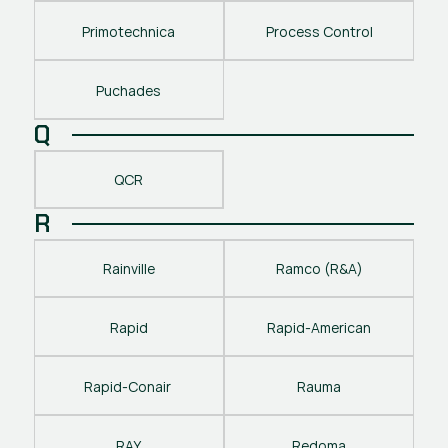
Primotechnica
Process Control
Puchades
Q
QCR
R
Rainville
Ramco (R&A)
Rapid
Rapid-American
Rapid-Conair 
Rauma
RAY
Redoma