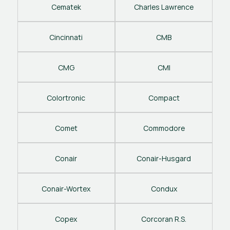
Cematek
Charles Lawrence
Cincinnati
CMB
CMG
CMI
Colortronic
Compact
Comet
Commodore
Conair
Conair-Husgard
Conair-Wortex
Condux
Copex
Corcoran R.S.