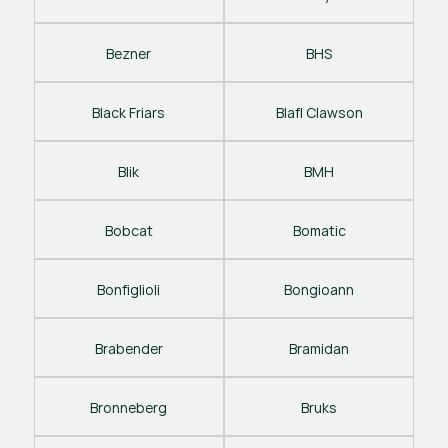
Bezner
BHS
Black Friars
Blafl Clawson
Blik
BMH
Bobcat
Bomatic
Bonfiglioli
Bongioann
Brabender
Bramidan
Bronneberg
Bruks