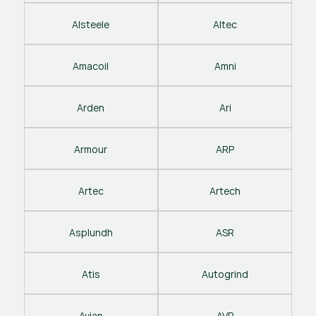
Alsteele
Altec
Amacoil
Amni
Arden
Ari
Armour
ARP
Artec
Artech
Asplundh
ASR
Atis
Autogrind
Avian
AVP