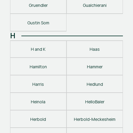
Gruendler
Gualchierani
Gustin Som
H
H and K
Haas
Hamilton
Hammer
Harris
Hedlund
Heinola
HelloBaler
Herbold
Herbold-Meckesheim