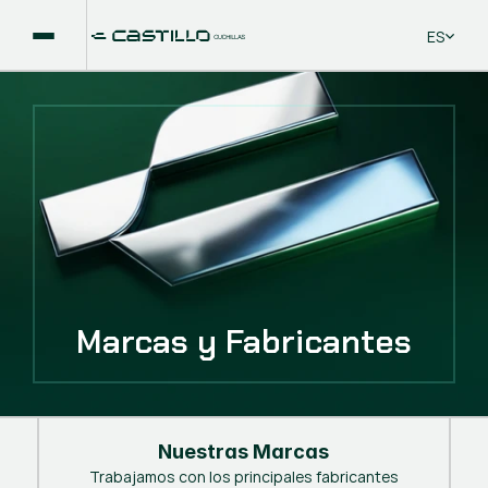
Select La
ES
Marcas y Fabricantes
Nuestras Marcas
Trabajamos con los principales fabricantes