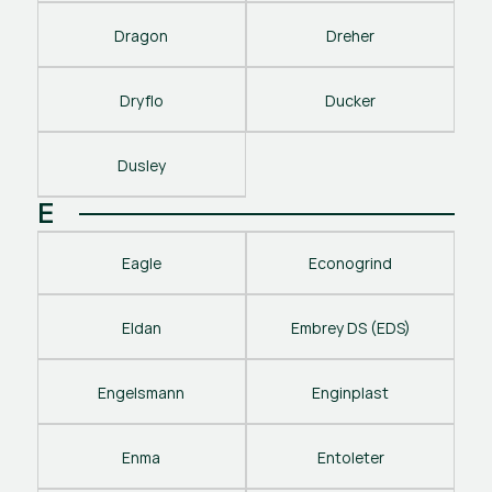
Dragon
Dreher
Dryflo
Ducker
Dusley
E
Eagle
Econogrind
Eldan
Embrey DS (EDS)
Engelsmann
Enginplast
Enma
Entoleter