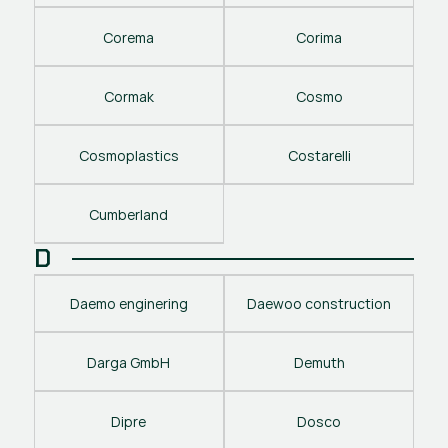
Corema
Corima
Cormak
Cosmo
Cosmoplastics
Costarelli
Cumberland
D
Daemo enginering
Daewoo construction
Darga GmbH
Demuth
Dipre
Dosco