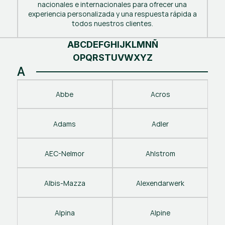
nacionales e internacionales para ofrecer una
experiencia personalizada y una respuesta rápida a
todos nuestros clientes.
A
B
C
D
E
F
G
H
I
J
K
L
M
N
Ñ
O
P
Q
R
S
T
U
V
W
X
Y
Z
A
Abbe
Acros
Adams
Adler
AEC-Nelmor
Ahlstrom
Albis-Mazza
Alexendarwerk
Alpina
Alpine