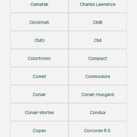
Cematek
Charles Lawrence
Cincinnati
CMB
CMG
CMI
Colortronic
Compact
Comet
Commodore
Conair
Conair-Husgard
Conair-Wortex
Condux
Copex
Corcoran R.S.