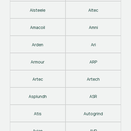
Alsteele
Altec
Amacoil
Amni
Arden
Ari
Armour
ARP
Artec
Artech
Asplundh
ASR
Atis
Autogrind
Avian
AVP