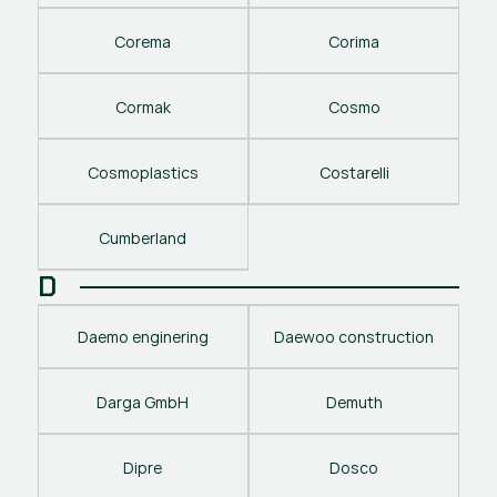
Corema
Corima
Cormak
Cosmo
Cosmoplastics
Costarelli
Cumberland
D
Daemo enginering
Daewoo construction
Darga GmbH
Demuth
Dipre
Dosco