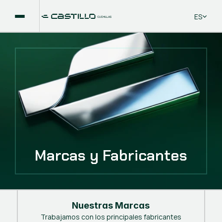
Select La
ES
Marcas y Fabricantes
Nuestras Marcas
Trabajamos con los principales fabricantes