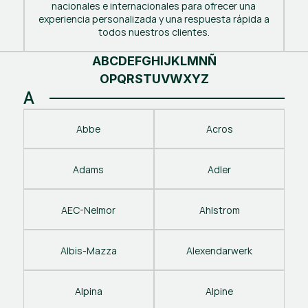
nacionales e internacionales para ofrecer una
experiencia personalizada y una respuesta rápida a
todos nuestros clientes.
A
B
C
D
E
F
G
H
I
J
K
L
M
N
Ñ
O
P
Q
R
S
T
U
V
W
X
Y
Z
A
Abbe
Acros
Adams
Adler
AEC-Nelmor
Ahlstrom
Albis-Mazza
Alexendarwerk
Alpina
Alpine