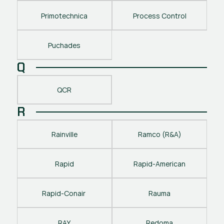
Primotechnica
Process Control
Puchades
Q
QCR
R
Rainville
Ramco (R&A)
Rapid
Rapid-American
Rapid-Conair 
Rauma
RAY
Redoma