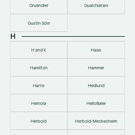
Gruendler
Gualchierani
Gustin Som
H
H and K
Haas
Hamilton
Hammer
Harris
Hedlund
Heinola
HelloBaler
Herbold
Herbold-Meckesheim