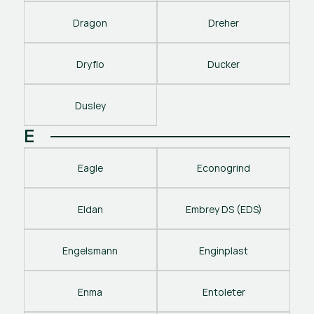
Dragon
Dreher
Dryflo
Ducker
Dusley
E
Eagle
Econogrind
Eldan
Embrey DS (EDS)
Engelsmann
Enginplast
Enma
Entoleter