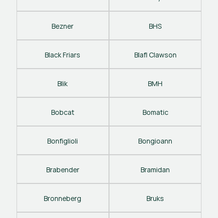
Bezner
BHS
Black Friars
Blafl Clawson
Blik
BMH
Bobcat
Bomatic
Bonfiglioli
Bongioann
Brabender
Bramidan
Bronneberg
Bruks