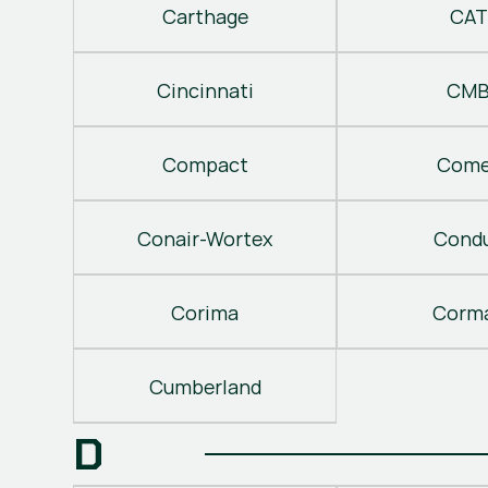
Carthage
CAT
Cincinnati
CM
Compact
Come
Conair-Wortex
Cond
Corima
Corm
Cumberland
D