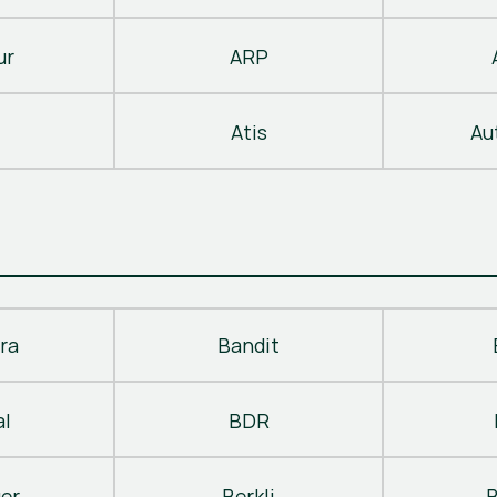
ur
ARP
Atis
Au
ra
Bandit
al
BDR
ger
Berkli
B