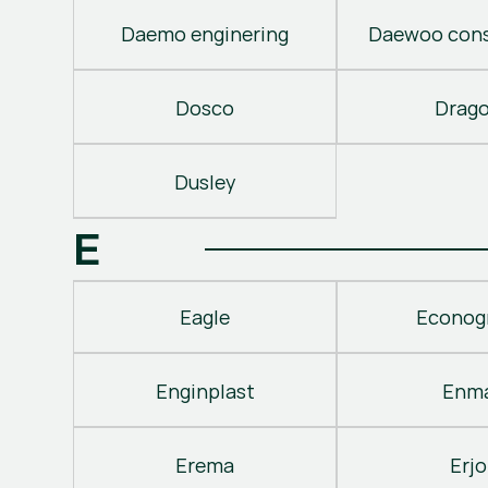
Daemo enginering
Daewoo cons
Dosco
Drag
Dusley
E
Eagle
Econog
Enginplast
Enm
Erema
Erjo