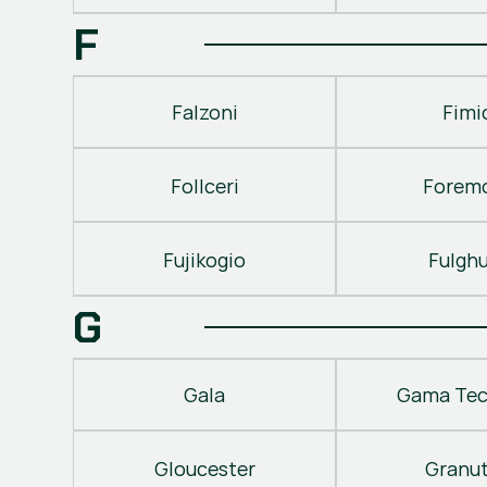
F
Falzoni
Fimi
Follceri
Forem
Fujikogio
Fulgh
G
Gala
Gama Tec
Gloucester
Granu