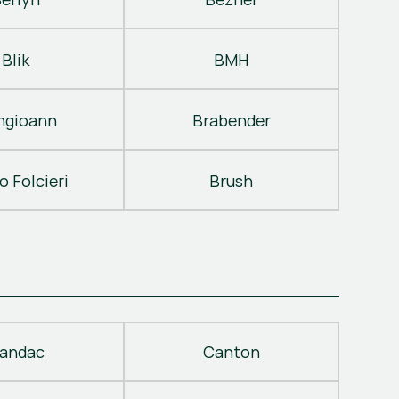
Blik
BMH
ngioann
Brabender
o Folcieri
Brush
andac
Canton