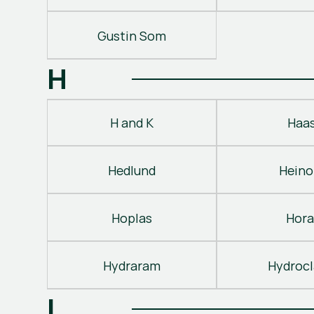
Gustin Som
H
H and K
Haa
Hedlund
Heino
Hoplas
Hora
Hydraram
Hydroc
I