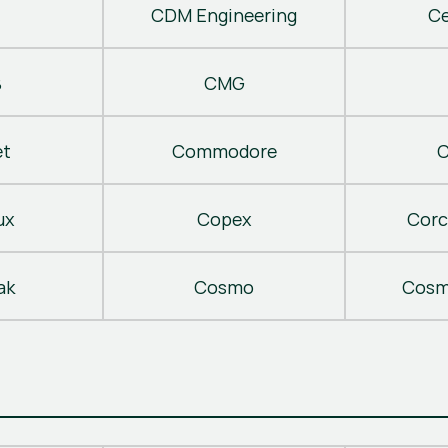
CDM Engineering
C
B
CMG
t
Commodore
C
ux
Copex
Corc
ak
Cosmo
Cosm