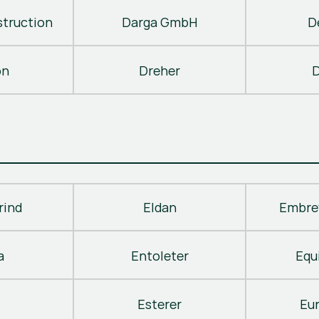
truction
Darga GmbH
D
on
Dreher
D
rind
Eldan
Embre
a
Entoleter
Equ
Esterer
Eu