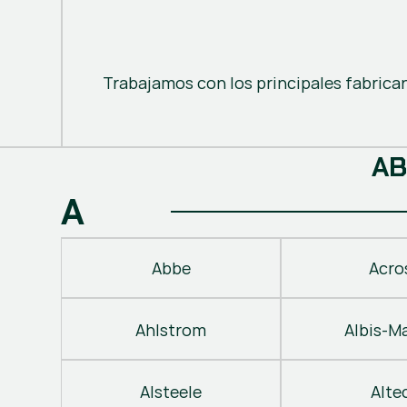
Trabajamos con los principales fabrica
A
B
A
Abbe
Acro
Ahlstrom
Albis-M
Alsteele
Alte