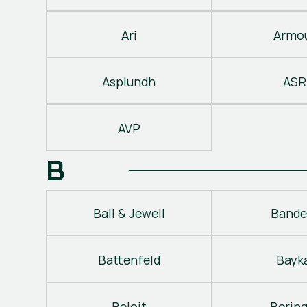
Ari
Armo
Asplundh
ASR
AVP
B
Ball & Jewell
Bande
Battenfeld
Bayk
Beloit
Berin