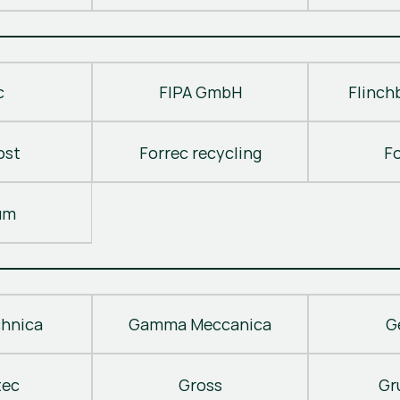
c
FIPA GmbH
Flinch
ost
Forrec recycling
F
um
hnica
Gamma Meccanica
G
tec
Gross
Gr