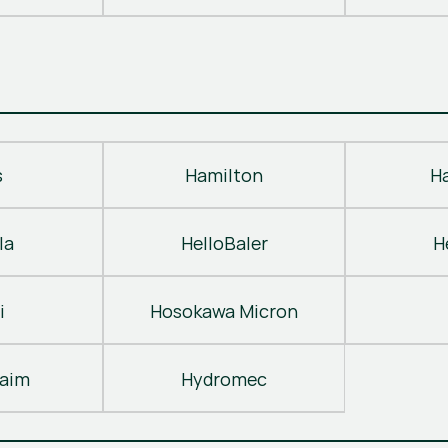
s
Hamilton
H
la
HelloBaler
H
i
Hosokawa Micron
laim
Hydromec