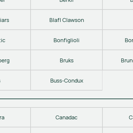
iars
Blafl Clawson
ic
Bonfiglioli
Bo
berg
Bruks
Brun
s
Buss-Condux
ra
Canadac
C