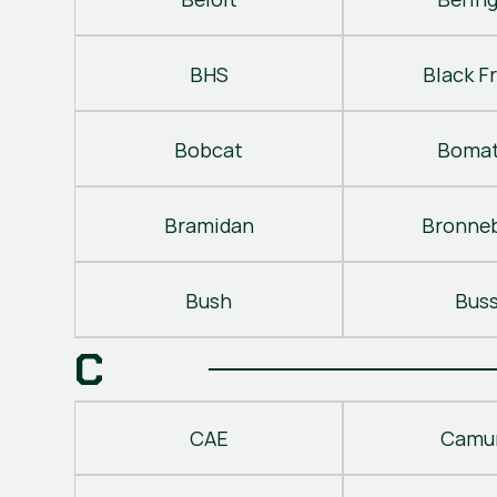
BHS
Black Fr
Bobcat
Bomat
Bramidan
Bronne
Bush
Bus
C
CAE
Camu