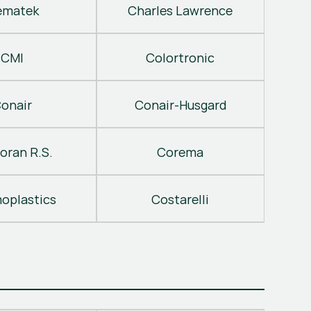
ematek
Charles Lawrence
CMI
Colortronic
onair
Conair-Husgard
oran R.S.
Corema
oplastics
Costarelli