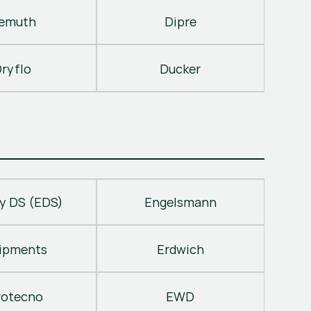
emuth
Dipre
ryflo
Ducker
y DS (EDS)
Engelsmann
ipments
Erdwich
rotecno
EWD