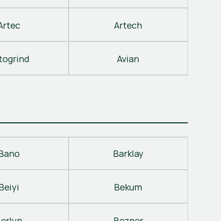
Artec
Artech
togrind
Avian
Bano
Barklay
Beiyi
Bekum
erlyn
Bezner