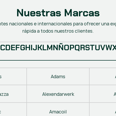
Nuestras Marcas
ntes nacionales e internacionales para ofrecer una ex
rápida a todos nuestros clientes.
C
D
E
F
G
H
I
J
K
L
M
N
Ñ
O
P
Q
R
S
T
U
V
W
s
Adams
azza
Alexendarwerk
c
Amacoil