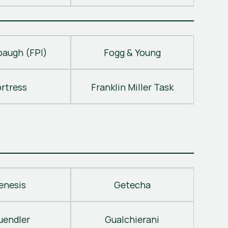
baugh (FPI)
Fogg & Young
ortress
Franklin Miller Task
enesis
Getecha
uendler
Gualchierani