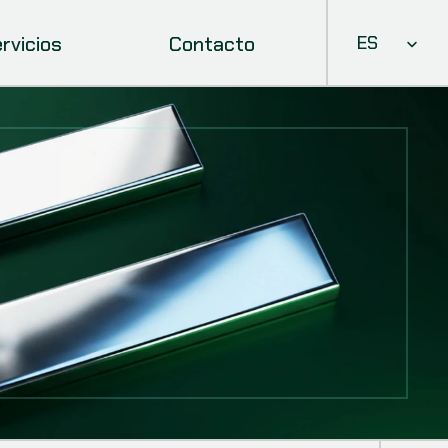
Select Languag
rvicios
Contacto
ES