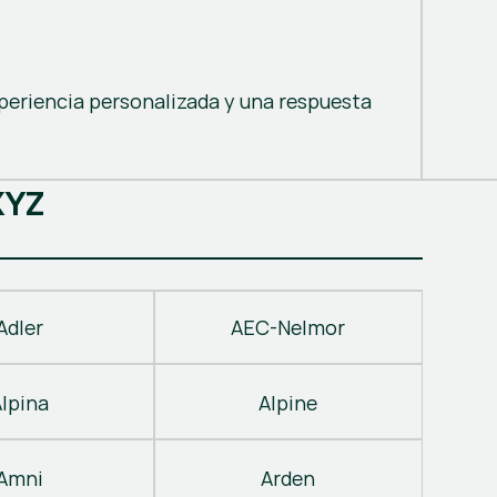
periencia personalizada y una respuesta
X
Y
Z
Adler
AEC-Nelmor
Alpina
Alpine
Amni
Arden