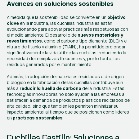
Avances en soluciones sostenibles
A medida que la sostenibilidad se convierte en un 
objetivo 
 en la industria, las cuchillas industriales están 
clave
evolucionando para apoyar prácticas más respetuosas con 
el medio ambiente. El desarrollo de 
nuevos materiales y 
, como el carbono tipo diamante (DLC) y el 
revestimientos
nitruro de titanio y aluminio (TiAlN), ha permitido prolongar 
significativamente la vida útil de las cuchillas, reduciendo la 
necesidad de reemplazos frecuentes y, por lo tanto, los 
residuos generados por el mantenimiento.
Además, la adopción de materiales reciclados o de origen 
biológico en la fabricación de las cuchillas contribuye aún 
más a 
 de la industria. Estas 
reducir la huella de carbono
tecnologías innovadoras no solo ayudan a las empresas a 
satisfacer la demanda de productos plásticos reciclados de 
alta calidad, sino que también les permiten minimizar su 
impacto ambiental al tiempo que se posicionan como líderes 
en 
.
prácticas sostenibles
Cuchillas Castillo: Soluciones a 