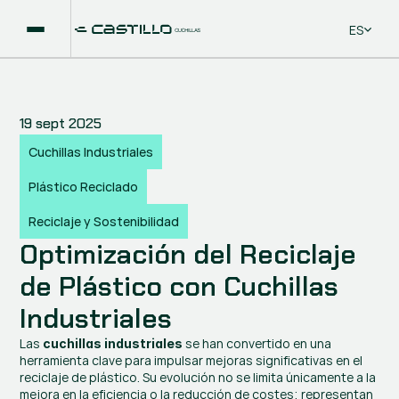
Select La
ES
19 sept 2025
Cuchillas Industriales
Plástico Reciclado
Reciclaje y Sostenibilidad
Optimización del Reciclaje 
de Plástico con Cuchillas 
Industriales
Las 
 se han convertido en una 
cuchillas industriales
herramienta clave para impulsar mejoras significativas en el 
reciclaje de plástico. Su evolución no se limita únicamente a la 
mejora en la eficiencia o la reducción de costes; representan 