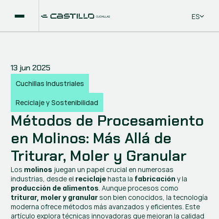
Select La
ES
13 jun 2025
Cuchillas Industriales
Reciclaje y Sostenibilidad
Métodos de Procesamiento 
en Molinos: Más Allá de 
Triturar, Moler y Granular
Los 
 juegan un papel crucial en numerosas 
molinos
industrias, desde el
hasta la
y la 
 reciclaje 
 fabricación 
. Aunque procesos como 
producción de alimentos
 son bien conocidos, la tecnología 
triturar, moler y granular
moderna ofrece métodos más avanzados y eficientes. Este 
artículo explora técnicas innovadoras que mejoran la calidad 