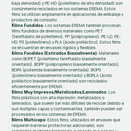
baja densidad) y PE-HD (polietileno de alta densidad) son 
comúnmente reciclados en los sistemas EREMA. Estos 
films se utilizan ampliamente en aplicaciones de embalaje y 
productos de consumo.
: Los sistemas EREMA también procesan 
Films Fundidos
films fundidos de diversos materiales como PET 
(tereftalato de polietileno), PP (polipropileno), PE-LD, PE-
HD, PS (poliestireno) y PLA (ácido poliláctico). Estos films 
se encuentran en envases rígidos y flexibles.
: Materiales 
Films Fundidos (Estirados Biaxialmente)
como BOPET (polietileno tereftalato biaxialmente 
orientado), BOPP (polipropileno biaxialmente orientado), 
BOPA (poliamida biaxialmente orientada), BOPS 
(poliestireno biaxialmente orientado) y BOPLA (ácido 
poliláctico biaxialmente orientado) son reciclados 
eficientemente por EREMA.
: Los 
Films Muy Impresos/Metalizados/Laminados
films plásticos con alta impresión, metalizados o 
laminados, que suelen ser más difíciles de reciclar debido a 
sus múltiples capas y contaminantes, también pueden ser 
procesados en los sistemas de EREMA.
: Estos films, utilizados en envases que 
Films Multicapa
requieren barreras protectoras adicionales, son 
reciclados mediante tecnología avanzada que separa y 