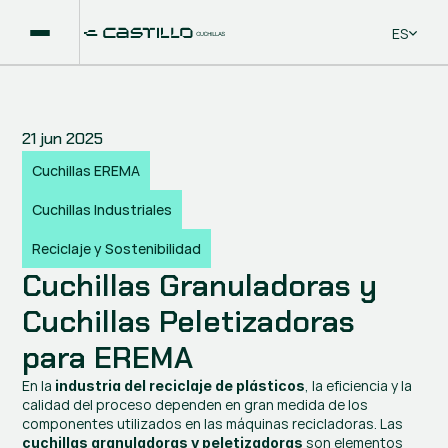
Select La
ES
21 jun 2025
Cuchillas EREMA
Cuchillas Industriales
Reciclaje y Sostenibilidad
Cuchillas Granuladoras y 
Cuchillas Peletizadoras 
para EREMA
En la 
, la eficiencia y la 
industria del reciclaje de plásticos
calidad del proceso dependen en gran medida de los 
componentes utilizados en las máquinas recicladoras. Las 
 son elementos 
cuchillas granuladoras y peletizadoras