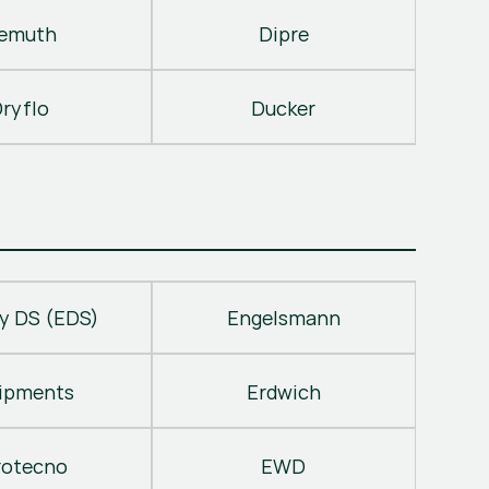
emuth
Dipre
ryflo
Ducker
y DS (EDS)
Engelsmann
ipments
Erdwich
rotecno
EWD