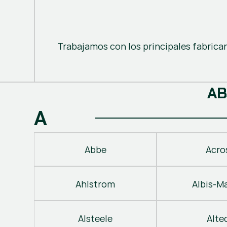
Trabajamos con los principales fabrica
A
B
A
Abbe
Acro
Ahlstrom
Albis-M
Alsteele
Alte