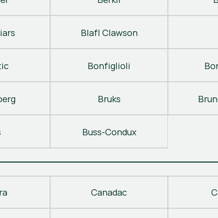
iars
Blafl Clawson
ic
Bonfiglioli
Bo
berg
Bruks
Brun
s
Buss-Condux
ra
Canadac
C