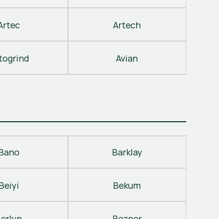
Artec
Artech
togrind
Avian
Bano
Barklay
Beiyi
Bekum
erlyn
Bezner