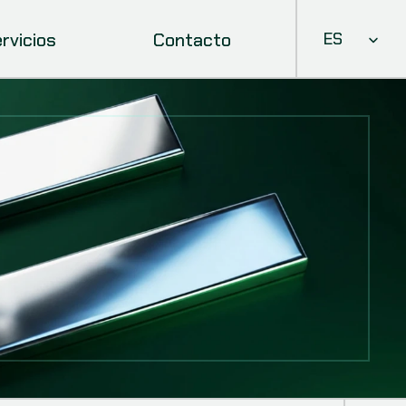
Select Languag
rvicios
Contacto
ES