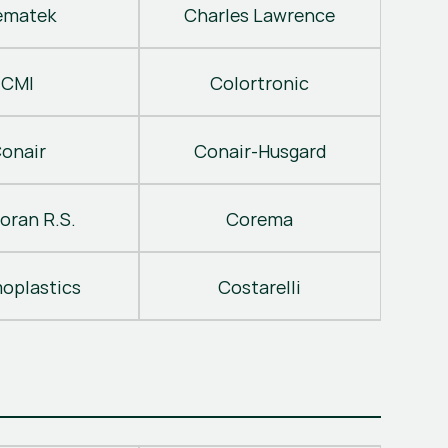
ematek
Charles Lawrence
CMI
Colortronic
onair
Conair-Husgard
oran R.S.
Corema
oplastics
Costarelli