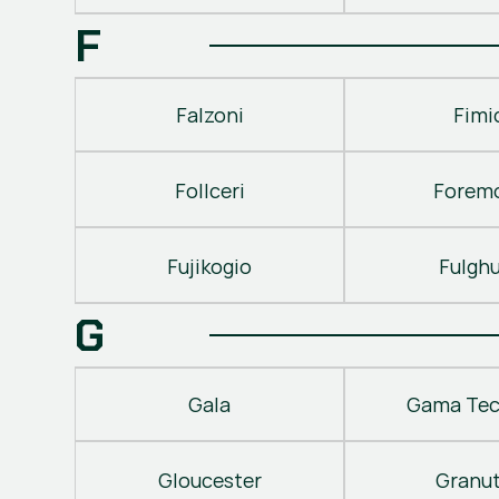
F
Falzoni
Fimi
Follceri
Forem
Fujikogio
Fulgh
G
Gala
Gama Tec
Gloucester
Granu