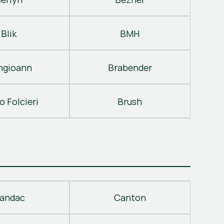
Blik
BMH
ngioann
Brabender
o Folcieri
Brush
andac
Canton