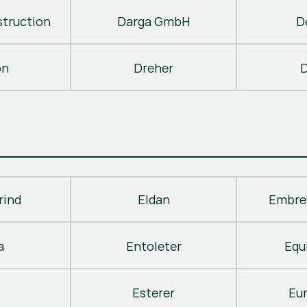
truction
Darga GmbH
D
on
Dreher
D
rind
Eldan
Embre
a
Entoleter
Equ
Esterer
Eu