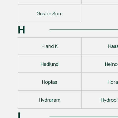
Gustin Som
H
H and K
Haa
Hedlund
Heino
Hoplas
Hora
Hydraram
Hydroc
I