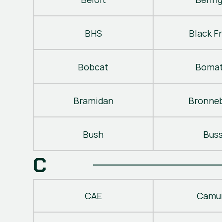
BHS
Black Fr
Bobcat
Bomat
Bramidan
Bronne
Bush
Bus
C
CAE
Camu