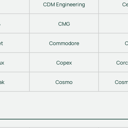
CDM Engineering
C
B
CMG
t
Commodore
C
ux
Copex
Corc
ak
Cosmo
Cosm