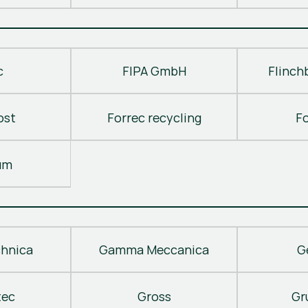
c
FIPA GmbH
Flinch
ost
Forrec recycling
F
um
hnica
Gamma Meccanica
G
tec
Gross
Gr