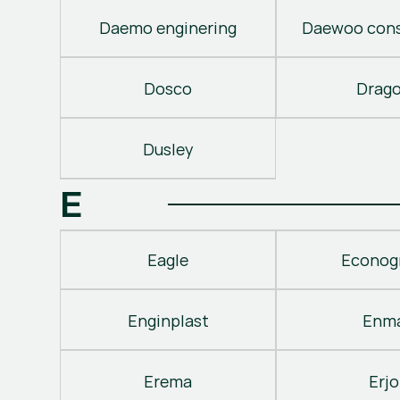
Daemo enginering
Daewoo cons
Dosco
Drag
Dusley
E
Eagle
Econog
Enginplast
Enm
Erema
Erjo