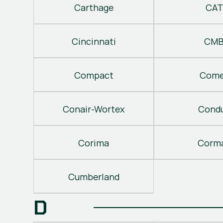
Carthage
CAT
Cincinnati
CM
Compact
Come
Conair-Wortex
Cond
Corima
Corm
Cumberland
D