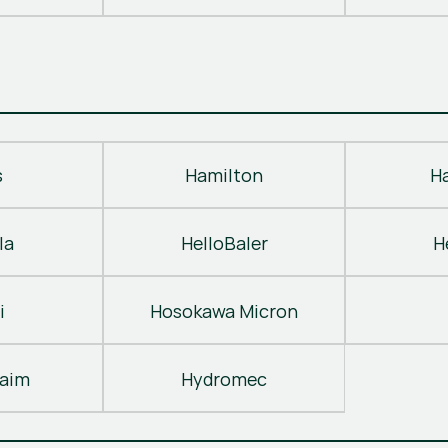
s
Hamilton
H
la
HelloBaler
H
i
Hosokawa Micron
laim
Hydromec