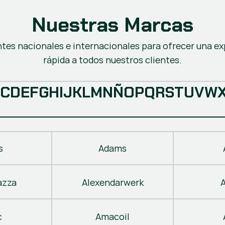
Nuestras Marcas
ntes nacionales e internacionales para ofrecer una ex
rápida a todos nuestros clientes.
C
D
E
F
G
H
I
J
K
L
M
N
Ñ
O
P
Q
R
S
T
U
V
W
s
Adams
azza
Alexendarwerk
c
Amacoil