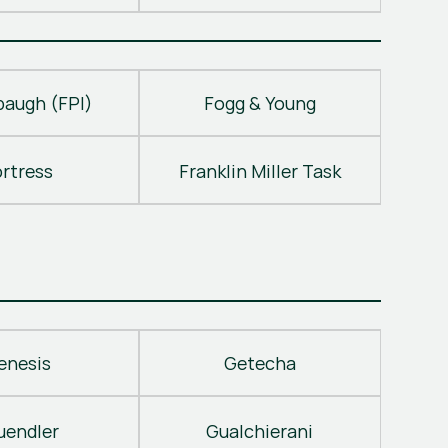
baugh (FPI)
Fogg & Young
ortress
Franklin Miller Task
enesis
Getecha
uendler
Gualchierani