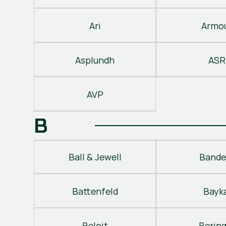
Ari
Armo
Asplundh
ASR
AVP
B
Ball & Jewell
Bande
Battenfeld
Bayk
Beloit
Berin