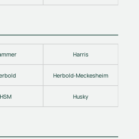
ammer
Harris
erbold
Herbold-Meckesheim
HSM
Husky