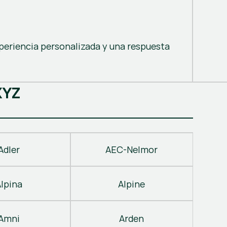
periencia personalizada y una respuesta
X
Y
Z
Adler
AEC-Nelmor
Alpina
Alpine
Amni
Arden