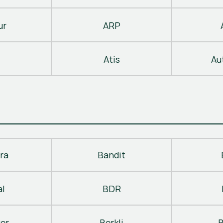
ur
ARP
Atis
Au
ra
Bandit
al
BDR
ger
Berkli
B