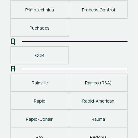
Primotechnica
Process Control
Puchades
Q
QCR
R
Rainville
Ramco (R&A)
Rapid
Rapid-American
Rapid-Conair 
Rauma
RAY
Redoma