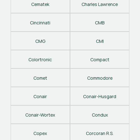
Cematek
Charles Lawrence
Cincinnati
CMB
CMG
CMI
Colortronic
Compact
Comet
Commodore
Conair
Conair-Husgard
Conair-Wortex
Condux
Copex
Corcoran R.S.