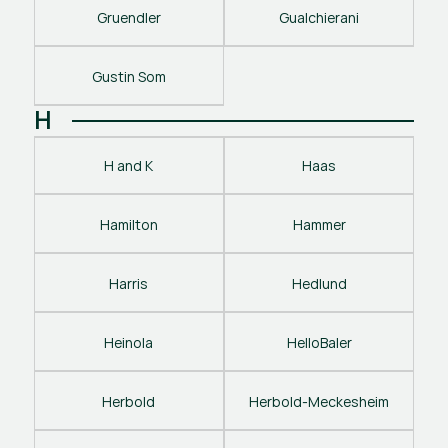
Gruendler
Gualchierani
Gustin Som
H
H and K
Haas
Hamilton
Hammer
Harris
Hedlund
Heinola
HelloBaler
Herbold
Herbold-Meckesheim