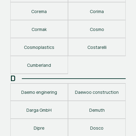
Corema
Corima
Cormak
Cosmo
Cosmoplastics
Costarelli
Cumberland
D
Daemo enginering
Daewoo construction
Darga GmbH
Demuth
Dipre
Dosco