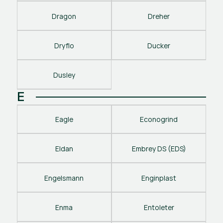
Dragon
Dreher
Dryflo
Ducker
Dusley
E
Eagle
Econogrind
Eldan
Embrey DS (EDS)
Engelsmann
Enginplast
Enma
Entoleter