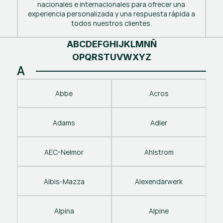
nacionales e internacionales para ofrecer una
experiencia personalizada y una respuesta rápida a
todos nuestros clientes.
A
B
C
D
E
F
G
H
I
J
K
L
M
N
Ñ
O
P
Q
R
S
T
U
V
W
X
Y
Z
A
Abbe
Acros
Adams
Adler
AEC-Nelmor
Ahlstrom
Albis-Mazza
Alexendarwerk
Alpina
Alpine