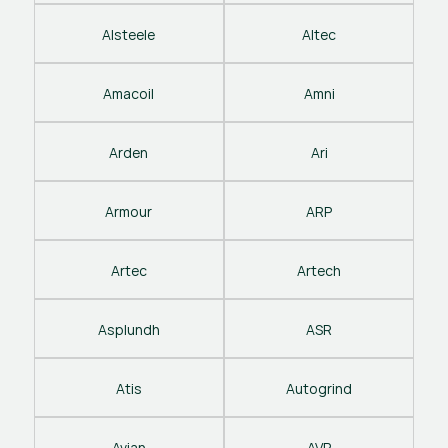
Alsteele
Altec
Amacoil
Amni
Arden
Ari
Armour
ARP
Artec
Artech
Asplundh
ASR
Atis
Autogrind
Avian
AVP