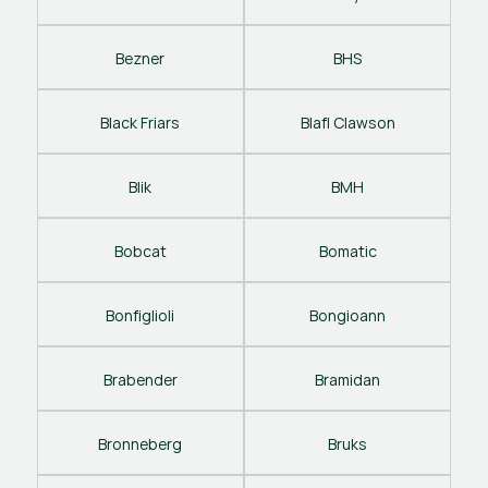
Bezner
BHS
Black Friars
Blafl Clawson
Blik
BMH
Bobcat
Bomatic
Bonfiglioli
Bongioann
Brabender
Bramidan
Bronneberg
Bruks