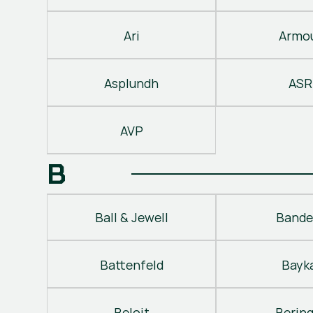
Ari
Armo
Asplundh
ASR
AVP
B
Ball & Jewell
Bande
Battenfeld
Bayk
Beloit
Berin