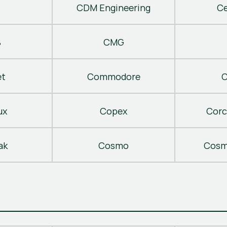
CDM Engineering
C
B
CMG
t
Commodore
C
ux
Copex
Corc
ak
Cosmo
Cosm