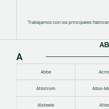
Trabajamos con los principales fabrica
A
B
A
Abbe
Acro
Ahlstrom
Albis-M
Alsteele
Alte