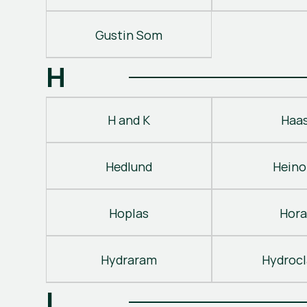
Gustin Som
H
H and K
Haa
Hedlund
Heino
Hoplas
Hora
Hydraram
Hydroc
I