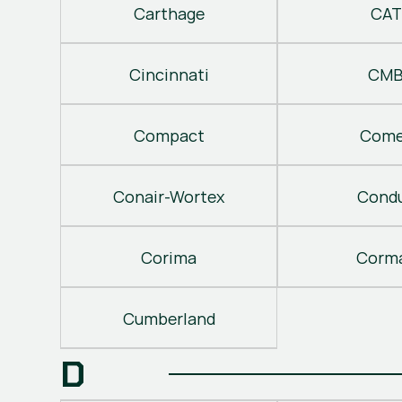
Carthage
CAT
Cincinnati
CM
Compact
Come
Conair-Wortex
Cond
Corima
Corm
Cumberland
D