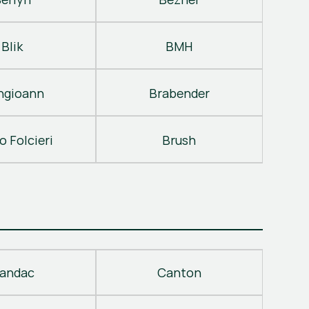
Blik
BMH
ngioann
Brabender
o Folcieri
Brush
andac
Canton