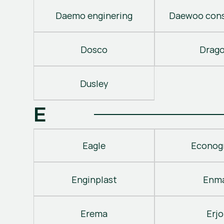
Daemo enginering
Daewoo cons
Dosco
Drag
Dusley
E
Eagle
Econog
Enginplast
Enm
Erema
Erjo