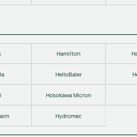
s
Hamilton
H
la
HelloBaler
H
i
Hosokawa Micron
laim
Hydromec