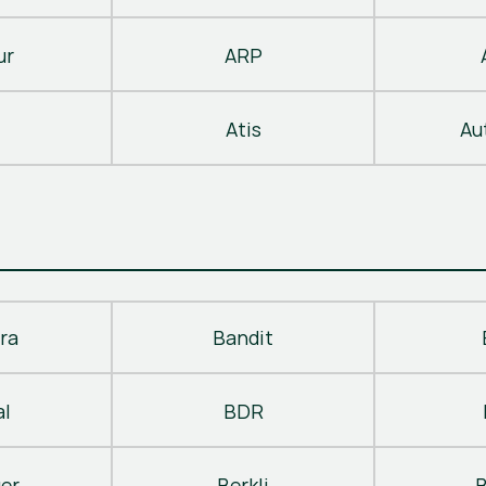
ur
ARP
Atis
Au
ra
Bandit
al
BDR
ger
Berkli
B