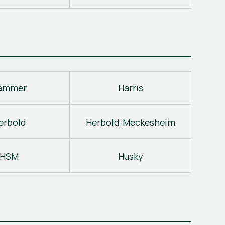
ammer
Harris
erbold
Herbold-Meckesheim
HSM
Husky