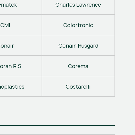
ematek
Charles Lawrence
CMI
Colortronic
onair
Conair-Husgard
oran R.S.
Corema
oplastics
Costarelli