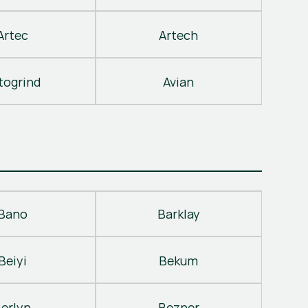
Artec
Artech
togrind
Avian
Bano
Barklay
Beiyi
Bekum
erlyn
Bezner