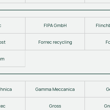
c
FIPA GmbH
Flinch
ost
Forrec recycling
F
um
hnica
Gamma Meccanica
G
tec
Gross
Gr