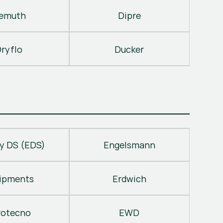
emuth
Dipre
ryflo
Ducker
y DS (EDS)
Engelsmann
ipments
Erdwich
rotecno
EWD