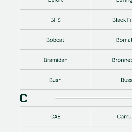
BHS
Black Fr
Bobcat
Bomat
Bramidan
Bronne
Bush
Bus
C
CAE
Camu