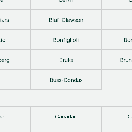
iars
Blafl Clawson
ic
Bonfiglioli
Bo
berg
Bruks
Brun
s
Buss-Condux
ra
Canadac
C