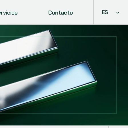
Select Languag
rvicios
Contacto
ES