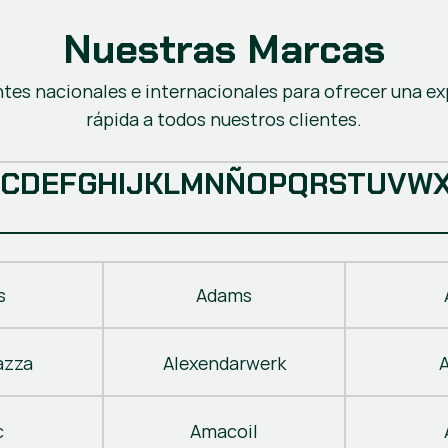
Nuestras Marcas
ntes nacionales e internacionales para ofrecer una ex
rápida a todos nuestros clientes.
C
D
E
F
G
H
I
J
K
L
M
N
Ñ
O
P
Q
R
S
T
U
V
W
s
Adams
azza
Alexendarwerk
c
Amacoil