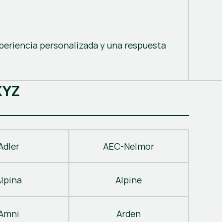
periencia personalizada y una respuesta
X
Y
Z
Adler
AEC-Nelmor
Alpina
Alpine
Amni
Arden