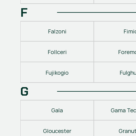
F
Falzoni
Fimi
Follceri
Forem
Fujikogio
Fulgh
G
Gala
Gama Tec
Gloucester
Granu