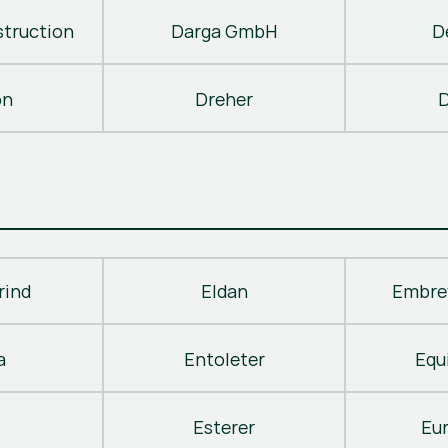
truction
Darga GmbH
D
on
Dreher
D
rind
Eldan
Embre
a
Entoleter
Equ
Esterer
Eu