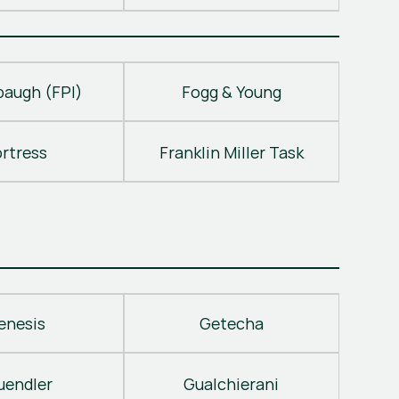
baugh (FPI)
Fogg & Young
ortress
Franklin Miller Task
enesis
Getecha
uendler
Gualchierani