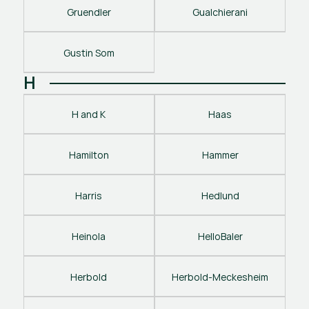
Gruendler
Gualchierani
Gustin Som
H
H and K
Haas
Hamilton
Hammer
Harris
Hedlund
Heinola
HelloBaler
Herbold
Herbold-Meckesheim