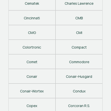
Cematek
Charles Lawrence
Cincinnati
CMB
CMG
CMI
Colortronic
Compact
Comet
Commodore
Conair
Conair-Husgard
Conair-Wortex
Condux
Copex
Corcoran R.S.