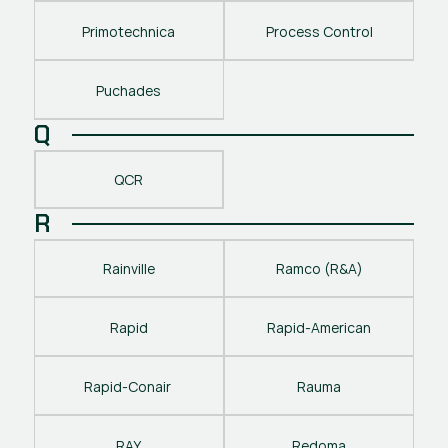
Primotechnica
Process Control
Puchades
Q
QCR
R
Rainville
Ramco (R&A)
Rapid
Rapid-American
Rapid-Conair 
Rauma
RAY
Redoma