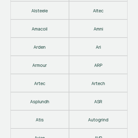
Alsteele
Altec
Amacoil
Amni
Arden
Ari
Armour
ARP
Artec
Artech
Asplundh
ASR
Atis
Autogrind
Avian
AVP