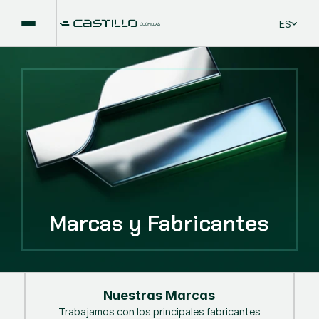
Select La
ES
Marcas y Fabricantes
Nuestras Marcas
Trabajamos con los principales fabricantes