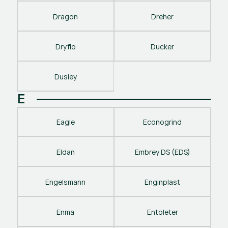
Dragon
Dreher
Dryflo
Ducker
Dusley
E
Eagle
Econogrind
Eldan
Embrey DS (EDS)
Engelsmann
Enginplast
Enma
Entoleter