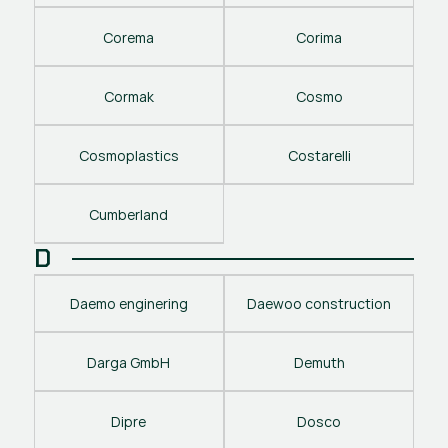
Corema
Corima
Cormak
Cosmo
Cosmoplastics
Costarelli
Cumberland
D
Daemo enginering
Daewoo construction
Darga GmbH
Demuth
Dipre
Dosco