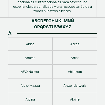
nacionales e internacionales para ofrecer una
experiencia personalizada y una respuesta rápida a
todos nuestros clientes.
A
B
C
D
E
F
G
H
I
J
K
L
M
N
Ñ
O
P
Q
R
S
T
U
V
W
X
Y
Z
A
Abbe
Acros
Adams
Adler
AEC-Nelmor
Ahlstrom
Albis-Mazza
Alexendarwerk
Alpina
Alpine