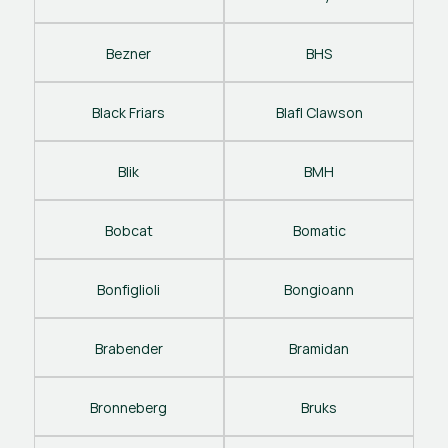
Bezner
BHS
Black Friars
Blafl Clawson
Blik
BMH
Bobcat
Bomatic
Bonfiglioli
Bongioann
Brabender
Bramidan
Bronneberg
Bruks