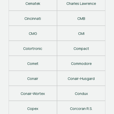
Cematek
Charles Lawrence
Cincinnati
CMB
CMG
CMI
Colortronic
Compact
Comet
Commodore
Conair
Conair-Husgard
Conair-Wortex
Condux
Copex
Corcoran R.S.