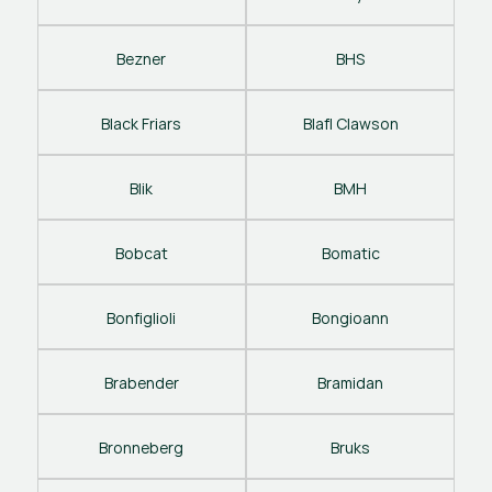
Bezner
BHS
Black Friars
Blafl Clawson
Blik
BMH
Bobcat
Bomatic
Bonfiglioli
Bongioann
Brabender
Bramidan
Bronneberg
Bruks