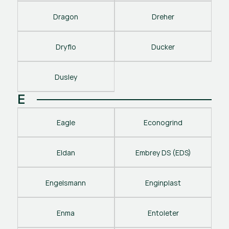
Dragon
Dreher
Dryflo
Ducker
Dusley
E
Eagle
Econogrind
Eldan
Embrey DS (EDS)
Engelsmann
Enginplast
Enma
Entoleter