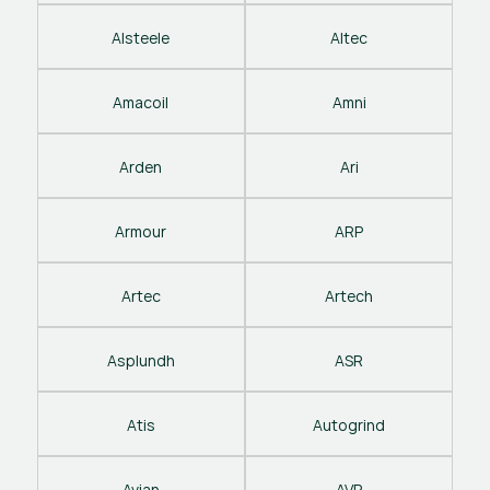
Alsteele
Altec
Amacoil
Amni
Arden
Ari
Armour
ARP
Artec
Artech
Asplundh
ASR
Atis
Autogrind
Avian
AVP