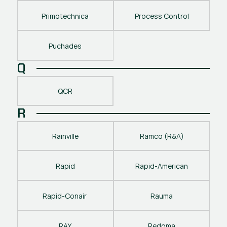
Primotechnica
Process Control
Puchades
Q
QCR
R
Rainville
Ramco (R&A)
Rapid
Rapid-American
Rapid-Conair 
Rauma
RAY
Redoma