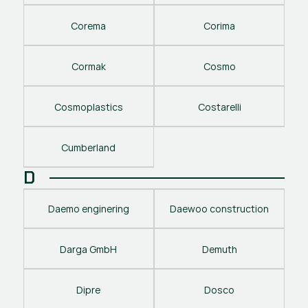
Corema
Corima
Cormak
Cosmo
Cosmoplastics
Costarelli
Cumberland
D
Daemo enginering
Daewoo construction
Darga GmbH
Demuth
Dipre
Dosco