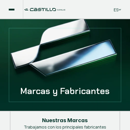
Select La
ES
Marcas y Fabricantes
Nuestras Marcas
Trabajamos con los principales fabricantes