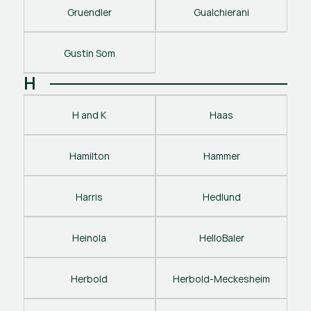
Gruendler
Gualchierani
Gustin Som
H
H and K
Haas
Hamilton
Hammer
Harris
Hedlund
Heinola
HelloBaler
Herbold
Herbold-Meckesheim