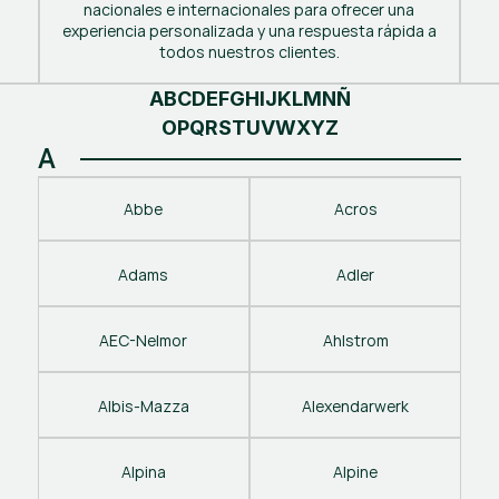
nacionales e internacionales para ofrecer una
experiencia personalizada y una respuesta rápida a
todos nuestros clientes.
A
B
C
D
E
F
G
H
I
J
K
L
M
N
Ñ
O
P
Q
R
S
T
U
V
W
X
Y
Z
A
Abbe
Acros
Adams
Adler
AEC-Nelmor
Ahlstrom
Albis-Mazza
Alexendarwerk
Alpina
Alpine